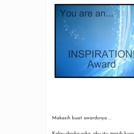
Makasih buat awardsnya ....
Kalau dipikir-pikir, aku itu masih ku