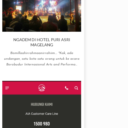
NGADEM DI HOTEL PURI ASRI
MAGELANG
Bismillaahirrahmaanirrahiim.... "Kak, ada
undangan, satu kota satu orang untuk ke acara
Borobudur Internasional Arts and Performa...