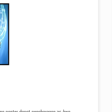
rang pantes dapat penghargaan ini :hwa