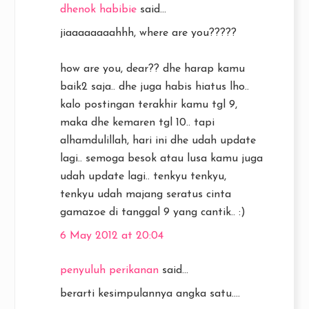
dhenok habibie
said...
jiaaaaaaaahhh, where are you?????
how are you, dear?? dhe harap kamu
baik2 saja.. dhe juga habis hiatus lho..
kalo postingan terakhir kamu tgl 9,
maka dhe kemaren tgl 10.. tapi
alhamdulillah, hari ini dhe udah update
lagi.. semoga besok atau lusa kamu juga
udah update lagi.. tenkyu tenkyu,
tenkyu udah majang seratus cinta
gamazoe di tanggal 9 yang cantik.. :)
6 May 2012 at 20:04
penyuluh perikanan
said...
berarti kesimpulannya angka satu....