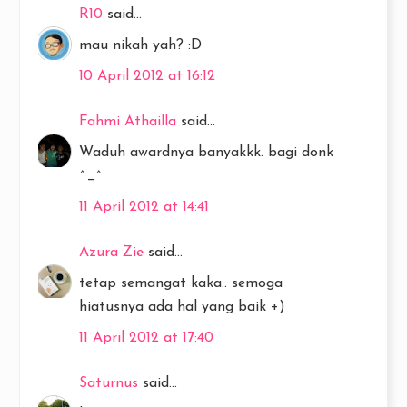
R10
said...
mau nikah yah? :D
10 April 2012 at 16:12
Fahmi Athailla
said...
Waduh awardnya banyakkk. bagi donk
^_^
11 April 2012 at 14:41
Azura Zie
said...
tetap semangat kaka.. semoga
hiatusnya ada hal yang baik +)
11 April 2012 at 17:40
Saturnus
said...