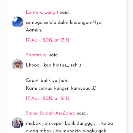
Lentera Langit
said...
semoga selalu dalm lindungan-Nya
Aamiin..
17 April 2012 at 13:31
Samaranji
said...
Lhooo... koq hiatus,,, seh :(
Cepet balik ya Jiah...
Kami cemua kangen kamyuuu :D
17 April 2012 at 16:18
Sinna Saidah Az-Zahra
said...
mabak jiah cepet balik dunggg . . . kalau
g ada mbak jiah mungkin blogku gak