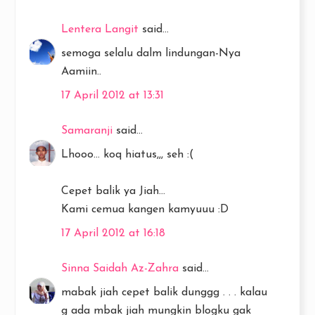
Lentera Langit
said...
semoga selalu dalm lindungan-Nya
Aamiin..
17 April 2012 at 13:31
Samaranji
said...
Lhooo... koq hiatus,,, seh :(
Cepet balik ya Jiah...
Kami cemua kangen kamyuuu :D
17 April 2012 at 16:18
Sinna Saidah Az-Zahra
said...
mabak jiah cepet balik dunggg . . . kalau
g ada mbak jiah mungkin blogku gak