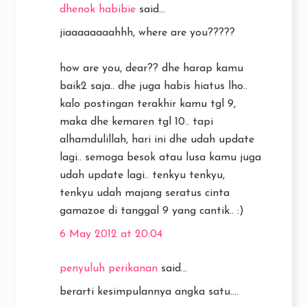
dhenok habibie
said...
jiaaaaaaaahhh, where are you?????
how are you, dear?? dhe harap kamu
baik2 saja.. dhe juga habis hiatus lho..
kalo postingan terakhir kamu tgl 9,
maka dhe kemaren tgl 10.. tapi
alhamdulillah, hari ini dhe udah update
lagi.. semoga besok atau lusa kamu juga
udah update lagi.. tenkyu tenkyu,
tenkyu udah majang seratus cinta
gamazoe di tanggal 9 yang cantik.. :)
6 May 2012 at 20:04
penyuluh perikanan
said...
berarti kesimpulannya angka satu....