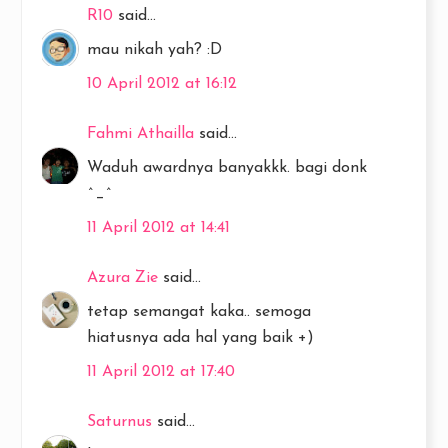
R10
said...
mau nikah yah? :D
10 April 2012 at 16:12
Fahmi Athailla
said...
Waduh awardnya banyakkk. bagi donk
^_^
11 April 2012 at 14:41
Azura Zie
said...
tetap semangat kaka.. semoga
hiatusnya ada hal yang baik +)
11 April 2012 at 17:40
Saturnus
said...