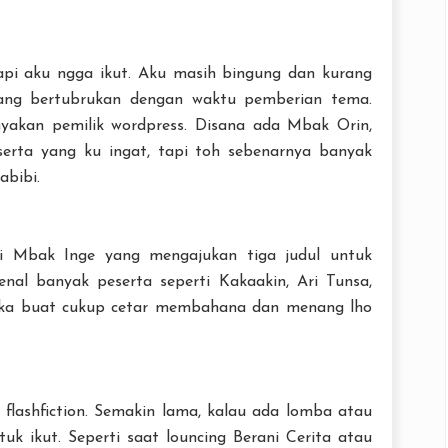
api aku ngga ikut. Aku masih bingung dan kurang
ang bertubrukan dengan waktu pemberian tema.
nyakan pemilik wordpress. Disana ada Mbak Orin,
rta yang ku ingat, tapi toh sebenarnya banyak
bibi.
ri Mbak Inge yang mengajukan tiga judul untuk
kenal banyak peserta seperti Kakaakin, Ari Tunsa,
mereka buat cukup cetar membahana dan menang lho
 flashfiction. Semakin lama, kalau ada lomba atau
uk ikut. Seperti saat louncing Berani Cerita atau