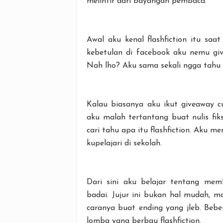
melintir dari bayangan pembaca.
Awal aku kenal flashfiction itu sa
kebetulan di facebook aku nemu give
Nah lho? Aku sama sekali ngga tahu t
Kalau biasanya aku ikut giveaway cu
aku malah tertantang buat nulis fik
cari tahu apa itu flashfiction. Aku 
kupelajari di sekolah.
Dari sini aku belajar tentang mem
badai. Jujur ini bukan hal mudah,
caranya buat ending yang jleb. Beber
lomba yang berbau flashfiction.