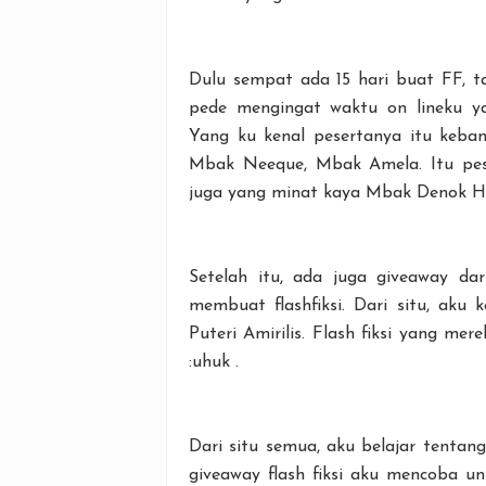
Dulu sempat ada 15 hari buat FF, t
pede mengingat waktu on lineku y
Yang ku kenal pesertanya itu keba
Mbak Neeque, Mbak Amela. Itu pese
juga yang minat kaya Mbak Denok Ha
Setelah itu, ada juga giveaway da
membuat flashfiksi. Dari situ, aku 
Puteri Amirilis. Flash fiksi yang 
:uhuk .
Dari situ semua, aku belajar tentang
giveaway flash fiksi aku mencoba unt