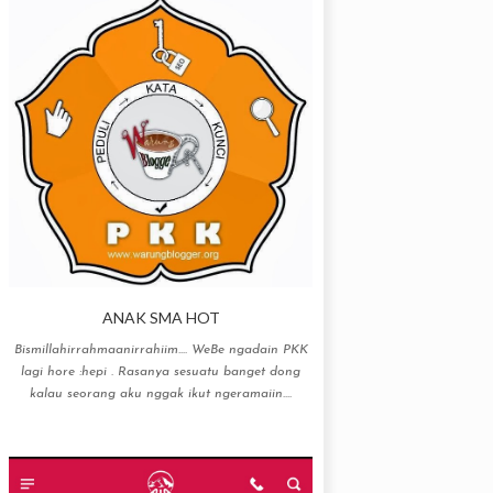
ANAK SMA HOT
Bismillahirrahmaanirrahiim…. WeBe ngadain PKK
lagi hore :hepi . Rasanya sesuatu banget dong
kalau seorang aku nggak ikut ngeramaiin....