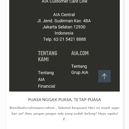
PUASA NGGAK PUASA, TETAP PUASA
Bismillaahirrahmaanirrahiim.... Selamat berpuasa! Hari ini masih seger
kan ya? Atau jangan-jangan ada yang sudah bolong? Hayo ngaku!
P...