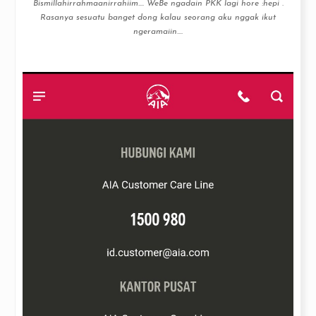
Bismillahirrahmaanirrahiim…. WeBe ngadain PKK lagi hore :hepi .
Rasanya sesuatu banget dong kalau seorang aku nggak ikut
ngeramaiin....