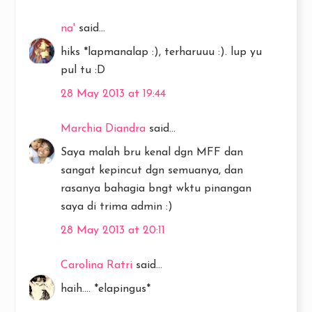
na'
said...
hiks *lapmanalap :), terharuuu :). lup yu
pul tu :D
28 May 2013 at 19:44
Marchia Diandra
said...
Saya malah bru kenal dgn MFF dan
sangat kepincut dgn semuanya, dan
rasanya bahagia bngt wktu pinangan
saya di trima admin :)
28 May 2013 at 20:11
Carolina Ratri
said...
haih.... *elapingus*