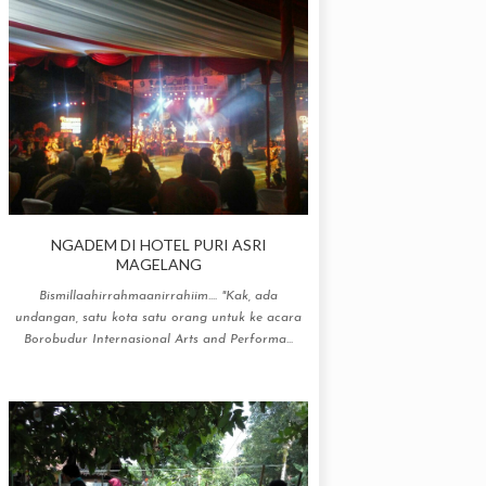
NGADEM DI HOTEL PURI ASRI
MAGELANG
Bismillaahirrahmaanirrahiim.... "Kak, ada
undangan, satu kota satu orang untuk ke acara
Borobudur Internasional Arts and Performa...