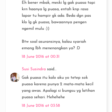
Eh bener mbak, meski lg gak puasa tapi
krn haanya lg puasa, entah knp rasa
lapar tu hampir gk ada. Beda dgn pas
klo lg gk puasa, bawaannya pengen
ngemil mulu :))
Btw soal asuransinya, kalau syariah
emang lbh menenangkan ya? :D
18 June 2016 at 00:31
Susi Susindra
said...
Gak puasa itu kalo aku yo tetep sok
puasa karena punya 2 mata-mata kecil
yang awas. Apalagi si bungsu yg latihan
puasa sehari. Hehehehe
18 June 2016 at 03:58