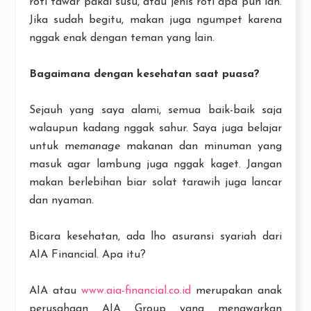
roti tawar pakai susu, atau jenis roti apa pun lah.
Jika sudah begitu, makan juga ngumpet karena
nggak enak dengan teman yang lain.
Bagaimana dengan kesehatan saat puasa?
Sejauh yang saya alami, semua baik-baik saja
walaupun kadang nggak sahur. Saya juga belajar
untuk me
manage
makanan dan minuman yang
masuk agar lambung juga nggak kaget. Jangan
makan berlebihan biar solat tarawih juga lancar
dan nyaman.
Bicara kesehatan, ada lho asuransi syariah dari
AIA Financial. Apa itu?
AIA atau
www.aia-financial.co.id
merupakan anak
perusahaan AIA Group yang menawarkan