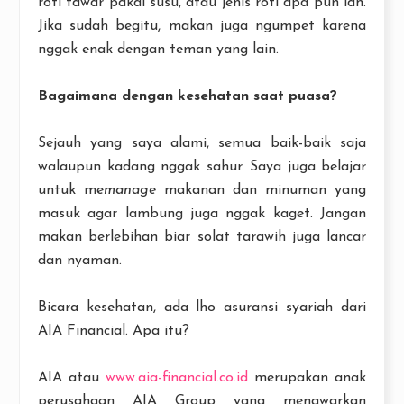
roti tawar pakai susu, atau jenis roti apa pun lah.
Jika sudah begitu, makan juga ngumpet karena
nggak enak dengan teman yang lain.
Bagaimana dengan kesehatan saat puasa?
Sejauh yang saya alami, semua baik-baik saja
walaupun kadang nggak sahur. Saya juga belajar
untuk me
manage
makanan dan minuman yang
masuk agar lambung juga nggak kaget. Jangan
makan berlebihan biar solat tarawih juga lancar
dan nyaman.
Bicara kesehatan, ada lho asuransi syariah dari
AIA Financial. Apa itu?
AIA atau
www.aia-financial.co.id
merupakan anak
perusahaan AIA Group yang menawarkan