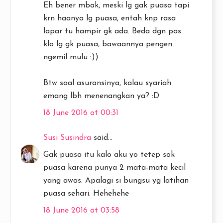
Eh bener mbak, meski lg gak puasa tapi
krn haanya lg puasa, entah knp rasa
lapar tu hampir gk ada. Beda dgn pas
klo lg gk puasa, bawaannya pengen
ngemil mulu :))
Btw soal asuransinya, kalau syariah
emang lbh menenangkan ya? :D
18 June 2016 at 00:31
Susi Susindra
said...
Gak puasa itu kalo aku yo tetep sok
puasa karena punya 2 mata-mata kecil
yang awas. Apalagi si bungsu yg latihan
puasa sehari. Hehehehe
18 June 2016 at 03:58