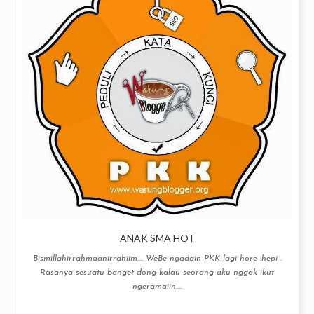
ANAK SMA HOT
Bismillahirrahmaanirrahiim…. WeBe ngadain PKK lagi hore :hepi .
Rasanya sesuatu banget dong kalau seorang aku nggak ikut
ngeramaiin....