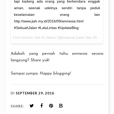
tapi kadang ada orang yang berkendara enggak
aman, seenak udelnya sendiri tanpa peduli
keselamatan orang lain
http://www.jiah.my.id/2016/09/amnesia.html
#SebuahJalan #LaluLintas #UpdateBlog
Foto kiriman Jiah Al Jafara (@jiahjava) pada
Sep 28, 2016 pada 4:36 PDT
Adakah yang pernah tahu amnesia secara
langsung?
Share
yuk!
Sampai jumpa.
Happy blogging!
DI
SEPTEMBER 29, 2016
SHARE: