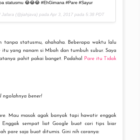
anpa statusmu 😂😂😂 #EhGimana #Pare #Sayur
l Jafara (@jiahjava) pada
Apr 3, 2017 pada 5:38 PDT
n tanpa statusmu, ahahaha. Beberapa waktu lalu
re itu yang nanam si Mbah dan tumbuh subur. Saya
Katanya pahit pakai banget. Padahal
Pare itu Tidak
al ngolahnya bener!
pare. Mau masak agak banyak tapi hawatir enggak
. Enggak sempat liat Google buat cari tips biar
ah pare saja buat ditumis. Gini nih caranya: