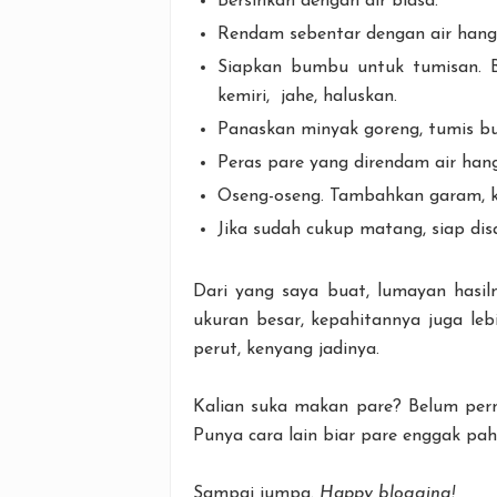
Bersihkan dengan air biasa.
Rendam sebentar dengan air hang
Siapkan bumbu untuk tumisan. B
kemiri, jahe, haluskan.
Panaskan minyak goreng, tumis b
Peras pare yang direndam air ha
Oseng-oseng. Tambahkan garam, k
Jika sudah cukup matang, siap dis
Dari yang saya buat, lumayan hasil
ukuran besar, kepahitannya juga leb
perut, kenyang jadinya.
Kalian suka makan pare? Belum perna
Punya cara lain biar pare enggak pa
Sampai jumpa.
Happy blogging!