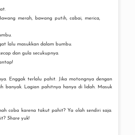
at.
awang merah, bawang putih, cabai, merica,
umbu.
ngat lalu masukkan dalam bumbu.
ecap dan gula secukupnya.
antap!
nya. Enggak terlalu pahit. Jika motongnya dengan
ih banyak. Lagian pahitnya hanya di lidah. Masuk
h coba karena takut pahit? Ya olah sendiri saja.
hit?
Share
yuk!