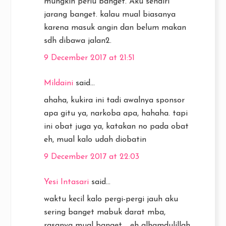
mungkin perlu banget. Aku sendiri
jarang banget. kalau mual biasanya
karena masuk angin dan belum makan
sdh dibawa jalan2.
9 December 2017 at 21:51
Mildaini
said...
ahaha, kukira ini tadi awalnya sponsor
apa gitu ya, narkoba apa, hahaha. tapi
ini obat juga ya, katakan no pada obat
eh, mual kalo udah diobatin
9 December 2017 at 22:03
Yesi Intasari
said...
waktu kecil kalo pergi-pergi jauh aku
sering banget mabuk darat mba,
rasanya mual banget. . eh alhamdulillah