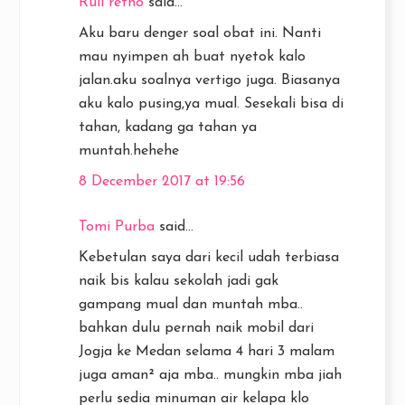
Ruli retno
said...
Aku baru denger soal obat ini. Nanti
mau nyimpen ah buat nyetok kalo
jalan.aku soalnya vertigo juga. Biasanya
aku kalo pusing,ya mual. Sesekali bisa di
tahan, kadang ga tahan ya
muntah.hehehe
8 December 2017 at 19:56
Tomi Purba
said...
Kebetulan saya dari kecil udah terbiasa
naik bis kalau sekolah jadi gak
gampang mual dan muntah mba..
bahkan dulu pernah naik mobil dari
Jogja ke Medan selama 4 hari 3 malam
juga aman² aja mba.. mungkin mba jiah
perlu sedia minuman air kelapa klo