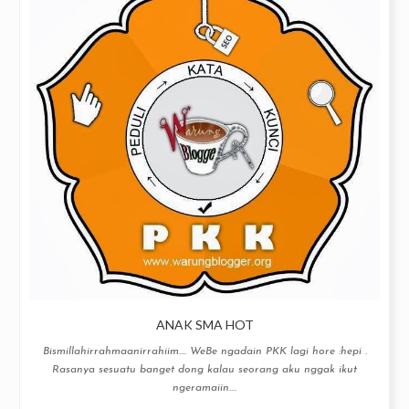
ANAK SMA HOT
Bismillahirrahmaanirrahiim…. WeBe ngadain PKK lagi hore :hepi .
Rasanya sesuatu banget dong kalau seorang aku nggak ikut
ngeramaiin....