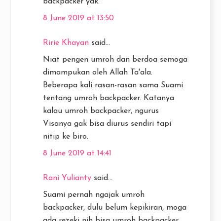
backpacker yak.
8 June 2019 at 13:50
Ririe Khayan
said...
Niat pengen umroh dan berdoa semoga
dimampukan oleh Allah Ta'ala.
Beberapa kali rasan-rasan sama Suami
tentang umroh backpacker. Katanya
kalau umroh backpacker, ngurus
Visanya gak bisa diurus sendiri tapi
nitip ke biro.
8 June 2019 at 14:41
Rani Yulianty
said...
Suami pernah ngajak umroh
backpacker, dulu belum kepikiran, moga
ada rezeki nih bisa umroh backpacker