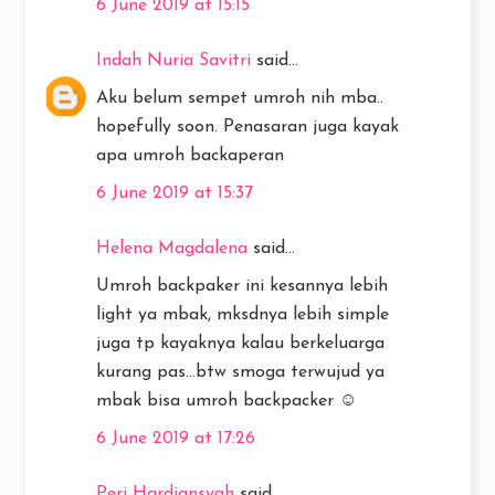
6 June 2019 at 15:15
Indah Nuria Savitri
said...
Aku belum sempet umroh nih mba..
hopefully soon. Penasaran juga kayak
apa umroh backaperan
6 June 2019 at 15:37
Helena Magdalena
said...
Umroh backpaker ini kesannya lebih
light ya mbak, mksdnya lebih simple
juga tp kayaknya kalau berkeluarga
kurang pas...btw smoga terwujud ya
mbak bisa umroh backpacker ☺
6 June 2019 at 17:26
Peri Hardiansyah
said...