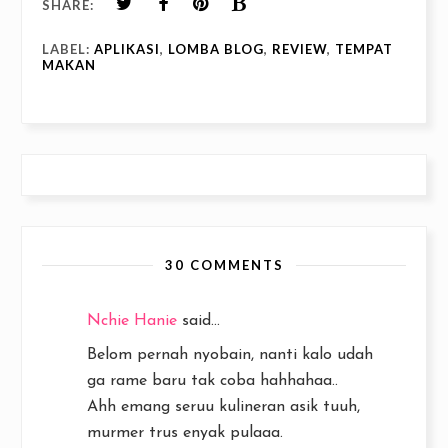
SHARE:
LABEL:
APLIKASI
,
LOMBA BLOG
,
REVIEW
,
TEMPAT
MAKAN
30 COMMENTS
Nchie Hanie
said...
Belom pernah nyobain, nanti kalo udah
ga rame baru tak coba hahhahaa..
Ahh emang seruu kulineran asik tuuh,
murmer trus enyak pulaaa.