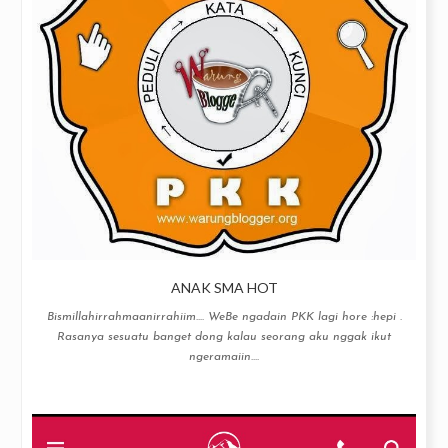
ANAK SMA HOT
Bismillahirrahmaanirrahiim…. WeBe ngadain PKK lagi hore :hepi .
Rasanya sesuatu banget dong kalau seorang aku nggak ikut
ngeramaiin....