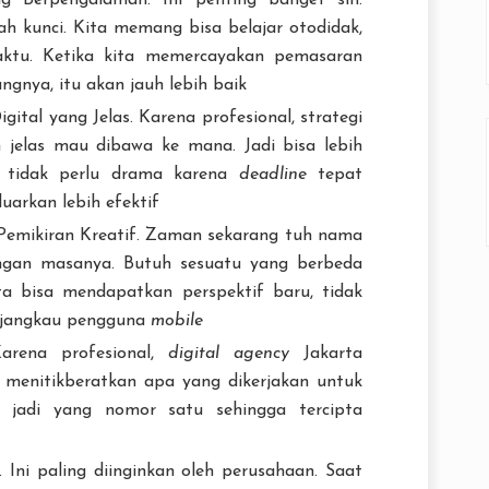
ng Berpengalaman. Ini penting banget sih.
h kunci. Kita memang bisa belajar otodidak,
ktu. Ketika kita memercayakan pemasaran
gnya, itu akan jauh lebih baik
tal yang Jelas. Karena profesional, strategi
 jelas mau dibawa ke mana. Jadi bisa lebih
 tidak perlu drama karena
deadline
tepat
uarkan lebih efektif
 Pemikiran Kreatif. Zaman sekarang tuh nama
ngan masanya. Butuh sesuatu yang berbeda
ita bisa mendapatkan perspektif baru, tidak
u jangkau pengguna
mobile
Karena profesional,
digital agency
Jakarta
menitikberatkan apa yang dikerjakan untuk
 jadi yang nomor satu sehingga tercipta
 Ini paling diinginkan oleh perusahaan. Saat