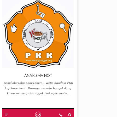
ANAK SMA HOT
Bismillahirrahmaanirrahiim…. WeBe ngadain PKK
lagi hore :hepi . Rasanya sesuatu banget dong
kalau seorang aku nggak ikut ngeramaiin....