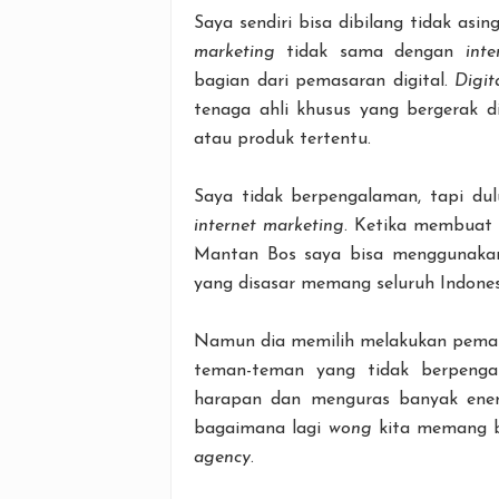
Saya sendiri bisa dibilang tidak as
marketing
tidak sama dengan
int
bagian dari pemasaran digital.
Digi
tenaga ahli khusus yang bergerak
atau produk tertentu.
Saya tidak berpengalaman, tapi du
internet marketing
. Ketika membuat 
Mantan Bos saya bisa menggunaka
yang disasar memang seluruh Indones
Namun dia memilih melakukan pemasa
teman-teman yang tidak berpengal
harapan dan menguras banyak energ
bagaimana lagi
wong
kita memang b
agency
.