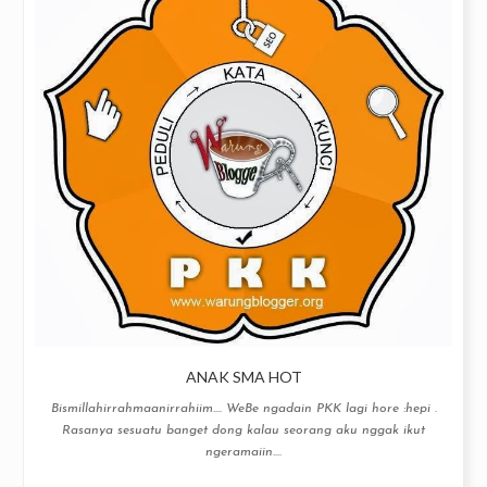
ANAK SMA HOT
Bismillahirrahmaanirrahiim…. WeBe ngadain PKK lagi hore :hepi .
Rasanya sesuatu banget dong kalau seorang aku nggak ikut
ngeramaiin....