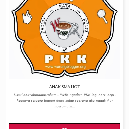
ANAK SMA HOT
Bismillahirrahmaanirrahiim…. WeBe ngadain PKK lagi hore :hepi .
Rasanya sesuatu banget dong kalau seorang aku nggak ikut
ngeramaiin....