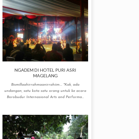
NGADEM DI HOTEL PURI ASRI
MAGELANG
Bismillaahirrahmaanirrahiim.... "Kak, ada
undangan, satu kota satu orang untuk ke acara
Borobudur Internasional Arts and Performa...