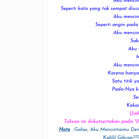
Aku menci
Seperti kata yang tak sempat diu
Aku menci
Seperti angin pada
Aku menci
Sak
Aku 
M
Aku menci
Karena hany
Satu titik 
Pada-Nya ku 
Se
Kekas
(Jia
Tulisan ini diikutsertakan pada '
U
Note
: Galau, Aku Mencintaimu De
Kahlil Gibran??