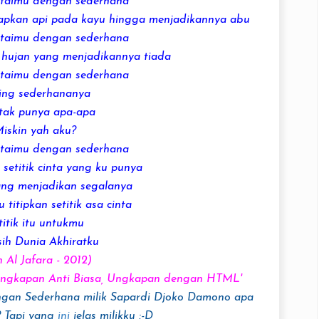
ntaimu dengan
sederhana
capkan api pada kayu hingga menjadikannya abu
ntaimu dengan
sederhana
 hujan yang menjadikannya tiada
ntaimu dengan
sederhana
ing
sederhana
nya
tak punya apa-apa
iskin yah aku?
ntaimu dengan
sederhana
a
setitik cinta
yang ku punya
yang menjadikan segalanya
titipkan setitik asa cinta
titik itu untukmu
ih
Dunia Akhiratku
h Al Jafara - 2012)
ngkapan Anti Biasa
, Ungkapan dengan HTML'
ngan Sederhana milik Sapardi Djoko Damono apa
? Tapi yang
ini
jelas milikku :-D