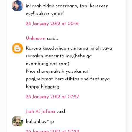
ini mah tidak sederhana, tapi kereeeen
euy!! sukses ya de'
26 January 2012 at 00:16
Unknown
said...
Karena kesederhaan cintamu inilah saya
semakin mencintaimu,(hehe ga
nyambung dot com).
Nice share,maksih ya,selamat
pagi,selamat beraktifitas and tentunya
happy blogging.
26 January 2012 at 07:27
Jiah Al Jafara
said...
hahahhay~ :p
26 January 2012 at 07:28