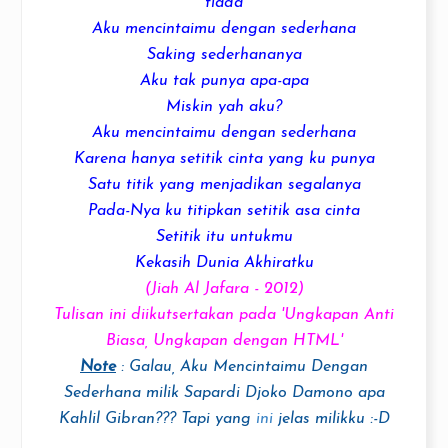
tiada
Aku mencintaimu dengan
sederhana
Saking
sederhana
nya
Aku tak punya apa-apa
Miskin yah aku?
Aku mencintaimu dengan
sederhana
Karena hanya
setitik cinta
yang ku punya
Satu titik yang menjadikan segalanya
Pada-Nya ku titipkan setitik asa cinta
Setitik itu untukmu
Kekasih
Dunia Akhiratku
(Jiah Al Jafara - 2012)
Tulisan ini diikutsertakan pada '
Ungkapan Anti
Biasa
, Ungkapan dengan HTML'
Note
: Galau, Aku Mencintaimu Dengan
Sederhana milik Sapardi Djoko Damono apa
Kahlil Gibran??? Tapi yang
ini
jelas milikku :-D