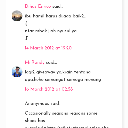
Dihas Enrico
said...
ibu hamil harus dijaga baik2...
:)
ntar mbak jiah nyusul ya...
:P
14 March 2012 at 19:20
Mr.Randy
said...
lagi2 giveaway ya,krain tentang
apa,hehe semangat semoga menang
16 March 2012 at 02:58
Anonymous said...
Occasionally seasons reasons some
shoes has