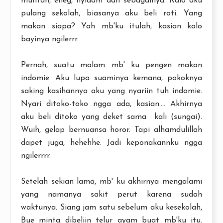
muntah, eneg, nyidam dan sebagainya. Kalo aku
pulang sekolah, biasanya aku beli roti. Yang
makan siapa? Yah mb'ku itulah, kasian kalo
bayinya ngilerrr.
Pernah, suatu malam mb' ku pengen makan
indomie. Aku lupa suaminya kemana, pokoknya
saking kasihannya aku yang nyariin tuh indomie.
Nyari ditoko-toko ngga ada, kasian.... Akhirnya
aku beli ditoko yang deket sama kali (sungai).
Wuih, gelap bernuansa horor. Tapi alhamdulillah
dapet juga, hehehhe. Jadi keponakannku ngga
ngilerrrr.
Setelah sekian lama, mb' ku akhirnya mengalami
yang namanya sakit perut karena sudah
waktunya. Siang jam satu sebelum aku kesekolah,
Bue minta dibeliin telur ayam buat mb'ku itu.