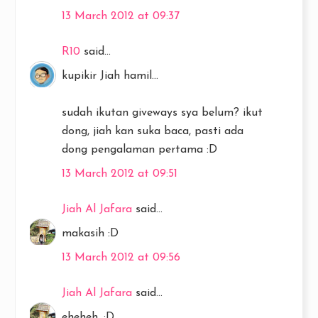
13 March 2012 at 09:37
R10
said...
kupikir Jiah hamil...
sudah ikutan giveways sya belum? ikut
dong, jiah kan suka baca, pasti ada
dong pengalaman pertama :D
13 March 2012 at 09:51
Jiah Al Jafara
said...
makasih :D
13 March 2012 at 09:56
Jiah Al Jafara
said...
eheheh, :D