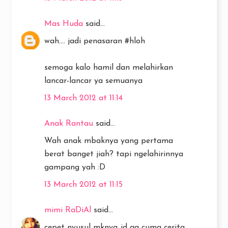
Mas Huda
said...
wah.... jadi penasaran #hloh
semoga kalo hamil dan melahirkan
lancar-lancar ya semuanya
13 March 2012 at 11:14
Anak Rantau
said...
Wah anak mbaknya yang pertama
berat banget jiah? tapi ngelahirinnya
gampang yah :D
13 March 2012 at 11:15
mimi RaDiAl
said...
cepet nyusul mknya,,jd ga cuma cerita