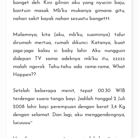
banget deh. Kini giliran aku yang nyuciin baju,
bantuin masak. Mb'ku mukanya gimana gitu,
nahan sakit kayak nahan sesuatu bangettt.
Malamnya, kita (aku, mb'ku, suaminya) tidur
dirumah mertua, rumah dikunci. Katanya, buat
jaga-jaga kalau si baby lahir. Aku nungguin
didepan TV sama adeknya mb'ku itu, zzzzz
malah ngorok. Tahu-tahu ada rame-rame, What
Happen??
Setelah beberapa menit, tepat 00.30 WIB
terdengar suara tangis bayi. Jadilah tanggal 2 Juli
2008 lahir bayi perempuan dengan berat 3,4 Kg
dengan selamat. Dan lagi, aku menggendongnya,
lucuuuu~