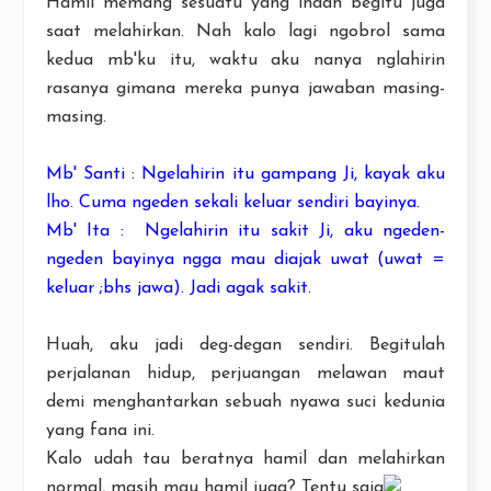
Hamil memang sesuatu yang indah begitu juga
saat melahirkan. Nah kalo lagi ngobrol sama
kedua mb'ku itu, waktu aku nanya nglahirin
rasanya gimana mereka punya jawaban masing-
masing.
Mb' Santi : Ngelahirin itu gampang Ji, kayak aku
lho. Cuma ngeden sekali keluar sendiri bayinya.
Mb' Ita : Ngelahirin itu sakit Ji, aku ngeden-
ngeden bayinya ngga mau diajak uwat (uwat =
keluar ;bhs jawa). Jadi agak sakit.
Huah, aku jadi deg-degan sendiri. Begitulah
perjalanan hidup, perjuangan melawan maut
demi menghantarkan sebuah nyawa suci kedunia
yang fana ini.
Kalo udah tau beratnya hamil dan melahirkan
normal, masih mau hamil juga? Tentu saja