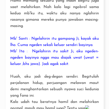
Hamil memang sesuatu yang indah begitu juga
saat melahirkan. Nah kalo lagi ngobrol sama
kedua mb'ku itu, waktu aku nanya nglahirin
rasanya gimana mereka punya jawaban masing-
masing.
Mb' Santi : Ngelahirin itu gampang Ji, kayak aku
lho. Cuma ngeden sekali keluar sendiri bayinya.
Mb' Ita : Ngelahirin itu sakit Ji, aku ngeden-
ngeden bayinya ngga mau diajak uwat (uwat =
keluar ;bhs jawa). Jadi agak sakit.
Huah, aku jadi deg-degan sendiri. Begitulah
perjalanan hidup, perjuangan melawan maut
demi menghantarkan sebuah nyawa suci kedunia
yang fana ini.
Kalo udah tau beratnya hamil dan melahirkan
normal, masih mau hamil juga? Tentu saja