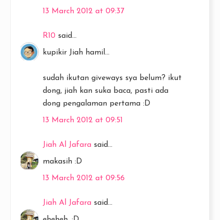
13 March 2012 at 09:37
R10
said...
kupikir Jiah hamil...
sudah ikutan giveways sya belum? ikut
dong, jiah kan suka baca, pasti ada
dong pengalaman pertama :D
13 March 2012 at 09:51
Jiah Al Jafara
said...
makasih :D
13 March 2012 at 09:56
Jiah Al Jafara
said...
eheheh, :D