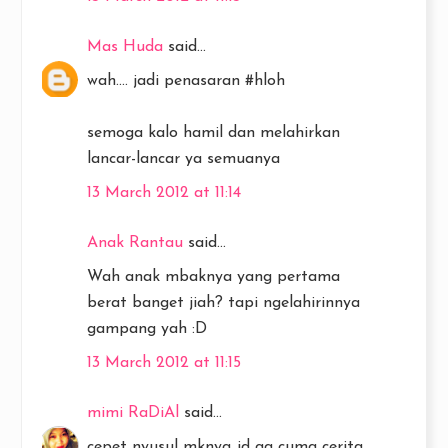
Mas Huda
said...
wah.... jadi penasaran #hloh
semoga kalo hamil dan melahirkan
lancar-lancar ya semuanya
13 March 2012 at 11:14
Anak Rantau
said...
Wah anak mbaknya yang pertama
berat banget jiah? tapi ngelahirinnya
gampang yah :D
13 March 2012 at 11:15
mimi RaDiAl
said...
cepet nyusul mknya,,jd ga cuma cerita