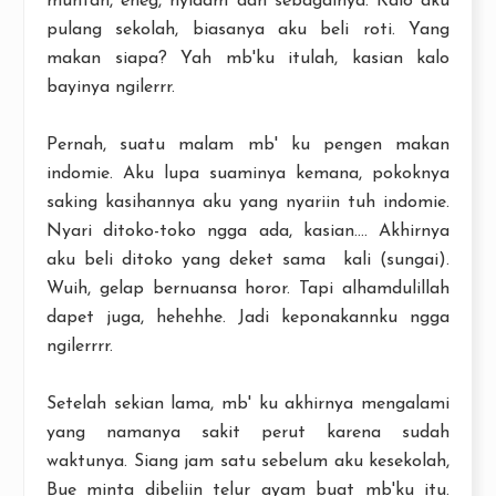
muntah, eneg, nyidam dan sebagainya. Kalo aku
pulang sekolah, biasanya aku beli roti. Yang
makan siapa? Yah mb'ku itulah, kasian kalo
bayinya ngilerrr.
Pernah, suatu malam mb' ku pengen makan
indomie. Aku lupa suaminya kemana, pokoknya
saking kasihannya aku yang nyariin tuh indomie.
Nyari ditoko-toko ngga ada, kasian.... Akhirnya
aku beli ditoko yang deket sama kali (sungai).
Wuih, gelap bernuansa horor. Tapi alhamdulillah
dapet juga, hehehhe. Jadi keponakannku ngga
ngilerrrr.
Setelah sekian lama, mb' ku akhirnya mengalami
yang namanya sakit perut karena sudah
waktunya. Siang jam satu sebelum aku kesekolah,
Bue minta dibeliin telur ayam buat mb'ku itu.