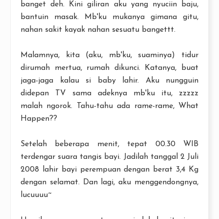
banget deh. Kini giliran aku yang nyuciin baju,
bantuin masak. Mb'ku mukanya gimana gitu,
nahan sakit kayak nahan sesuatu bangettt.
Malamnya, kita (aku, mb'ku, suaminya) tidur
dirumah mertua, rumah dikunci. Katanya, buat
jaga-jaga kalau si baby lahir. Aku nungguin
didepan TV sama adeknya mb'ku itu, zzzzz
malah ngorok. Tahu-tahu ada rame-rame, What
Happen??
Setelah beberapa menit, tepat 00.30 WIB
terdengar suara tangis bayi. Jadilah tanggal 2 Juli
2008 lahir bayi perempuan dengan berat 3,4 Kg
dengan selamat. Dan lagi, aku menggendongnya,
lucuuuu~