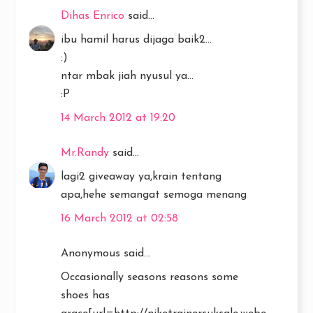
Dihas Enrico
said...
ibu hamil harus dijaga baik2...
:)
ntar mbak jiah nyusul ya...
:P
14 March 2012 at 19:20
Mr.Randy
said...
lagi2 giveaway ya,krain tentang
apa,hehe semangat semoga menang
16 March 2012 at 02:58
Anonymous said...
Occasionally seasons reasons some
shoes has