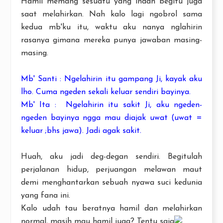
Hamil memang sesuatu yang indah begitu juga
saat melahirkan. Nah kalo lagi ngobrol sama
kedua mb'ku itu, waktu aku nanya nglahirin
rasanya gimana mereka punya jawaban masing-
masing.
Mb' Santi : Ngelahirin itu gampang Ji, kayak aku
lho. Cuma ngeden sekali keluar sendiri bayinya.
Mb' Ita : Ngelahirin itu sakit Ji, aku ngeden-
ngeden bayinya ngga mau diajak uwat (uwat =
keluar ;bhs jawa). Jadi agak sakit.
Huah, aku jadi deg-degan sendiri. Begitulah
perjalanan hidup, perjuangan melawan maut
demi menghantarkan sebuah nyawa suci kedunia
yang fana ini.
Kalo udah tau beratnya hamil dan melahirkan
normal, masih mau hamil juga? Tentu saja