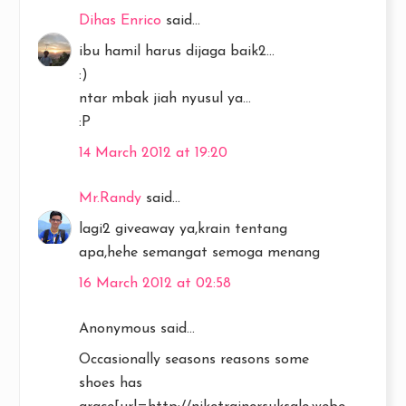
Dihas Enrico
said...
ibu hamil harus dijaga baik2...
:)
ntar mbak jiah nyusul ya...
:P
14 March 2012 at 19:20
Mr.Randy
said...
lagi2 giveaway ya,krain tentang
apa,hehe semangat semoga menang
16 March 2012 at 02:58
Anonymous said...
Occasionally seasons reasons some
shoes has