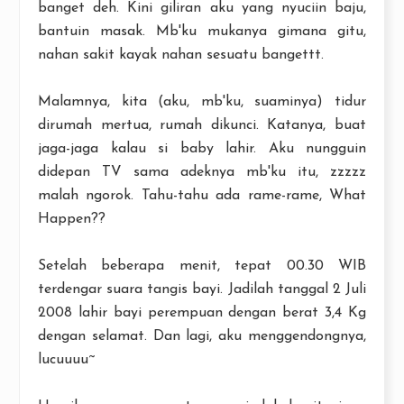
banget deh. Kini giliran aku yang nyuciin baju,
bantuin masak. Mb'ku mukanya gimana gitu,
nahan sakit kayak nahan sesuatu bangettt.
Malamnya, kita (aku, mb'ku, suaminya) tidur
dirumah mertua, rumah dikunci. Katanya, buat
jaga-jaga kalau si baby lahir. Aku nungguin
didepan TV sama adeknya mb'ku itu, zzzzz
malah ngorok. Tahu-tahu ada rame-rame, What
Happen??
Setelah beberapa menit, tepat 00.30 WIB
terdengar suara tangis bayi. Jadilah tanggal 2 Juli
2008 lahir bayi perempuan dengan berat 3,4 Kg
dengan selamat. Dan lagi, aku menggendongnya,
lucuuuu~