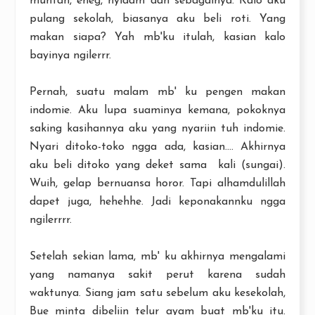
muntah, eneg, nyidam dan sebagainya. Kalo aku
pulang sekolah, biasanya aku beli roti. Yang
makan siapa? Yah mb'ku itulah, kasian kalo
bayinya ngilerrr.
Pernah, suatu malam mb' ku pengen makan
indomie. Aku lupa suaminya kemana, pokoknya
saking kasihannya aku yang nyariin tuh indomie.
Nyari ditoko-toko ngga ada, kasian.... Akhirnya
aku beli ditoko yang deket sama kali (sungai).
Wuih, gelap bernuansa horor. Tapi alhamdulillah
dapet juga, hehehhe. Jadi keponakannku ngga
ngilerrrr.
Setelah sekian lama, mb' ku akhirnya mengalami
yang namanya sakit perut karena sudah
waktunya. Siang jam satu sebelum aku kesekolah,
Bue minta dibeliin telur ayam buat mb'ku itu.