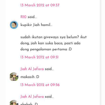
13 March 2012 at 09:37
R10
said...
kupikir Jiah hamil...
sudah ikutan giveways sya belum? ikut
dong, jiah kan suka baca, pasti ada
dong pengalaman pertama :D
13 March 2012 at 09:51
Jiah Al Jafara
said...
makasih :D
13 March 2012 at 09:56
Jiah Al Jafara
said...
eheheh, :D