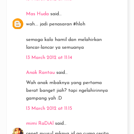
Mas Huda
said...
wah.... jadi penasaran #hloh
semoga kalo hamil dan melahirkan
lancar-lancar ya semuanya
13 March 2012 at 11:14
Anak Rantau
said...
Wah anak mbaknya yang pertama
berat banget jiah? tapi ngelahirinnya
gampang yah :D
13 March 2012 at 11:15
mimi RaDiAl
said...
cepet nyusul mknya,,jd ga cuma cerita