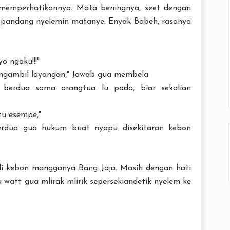
memperhatikannya. Mata beningnya, seet dengan
i pandang nyelemin matanye. Enyak Babeh, rasanya
o ngaku!!!"
ngambil layangan," Jawab gua membela
 berdua sama orangtua lu pada, biar sekalian
tu esempe,"
berdua gua hukum buat nyapu disekitaran kebon
di kebon mangganya Bang Jaja. Masih dengan hati
u watt gua mlirak mlirik sepersekiandetik nyelem ke