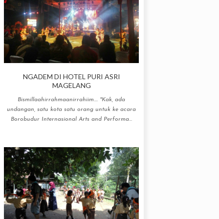
NGADEM DI HOTEL PURI ASRI
MAGELANG
Bismillaahirrahmaanirrahiim.... "Kak, ada
undangan, satu kota satu orang untuk ke acara
Borobudur Internasional Arts and Performa...