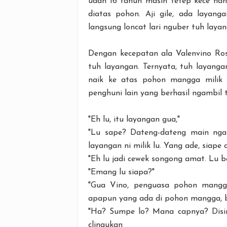
udah 16 tahun masih tetep kece nan
diatas pohon. Aji gile, ada layan
langsung loncat lari nguber tuh layan
Dengan kecepatan ala Valenvino Ros
tuh layangan. Ternyata, tuh layang
naik ke atas pohon mangga milik 
penghuni lain yang berhasil ngambil 
"Eh lu, itu layangan gua,"
"Lu sape? Dateng-dateng main nga
layangan ni milik lu. Yang ade, siape 
"Eh lu jadi cewek songong amat. Lu 
"Emang lu siapa?"
"Gua Vino, penguasa pohon mangga
apapun yang ada di pohon mangga, br
"Ha? Sumpe lo? Mana capnya? Disini
clingukan