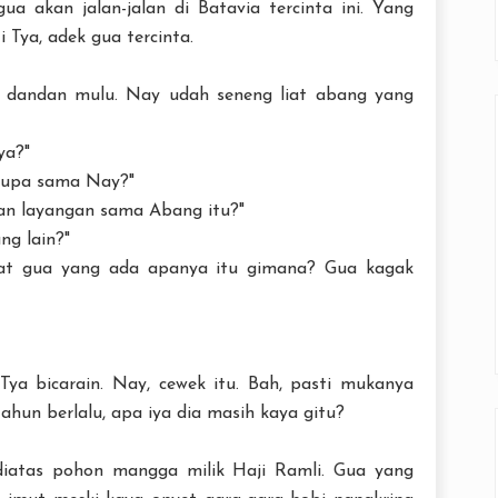
 gua akan jalan-jalan di Batavia tercinta ini. Yang
i Tya, adek gua tercinta.
di dandan mulu. Nay udah seneng liat abang yang
ya?"
 lupa sama Nay?"
an layangan sama Abang itu?"
ng lain?"
iat gua yang ada apanya itu gimana? Gua kagak
ya bicarain. Nay, cewek itu. Bah, pasti mukanya
ahun berlalu, apa iya dia masih kaya gitu?
 diatas pohon mangga milik Haji Ramli. Gua yang