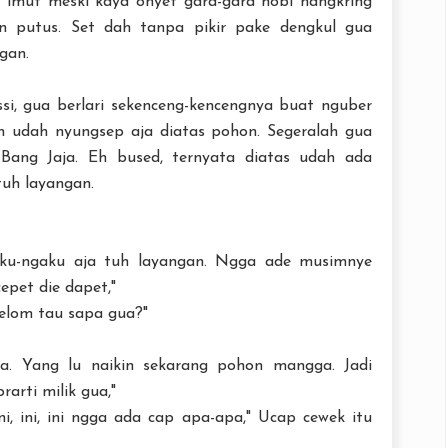
 imut meski kaya onyet gara-gara hobi nangkring
gan putus. Set dah tanpa pikir pake dengkul gua
gan.
si, gua berlari sekenceng-kencengnya buat nguber
an udah nyungsep aja diatas pohon. Segeralah gua
Bang Jaja. Eh bused, ternyata diatas udah ada
tuh layangan.
ku-ngaku aja tuh layangan. Ngga ade musimnye
cepet die dapet,"
belom tau sapa gua?"
. Yang lu naikin sekarang pohon mangga. Jadi
arti milik gua,"
, ini, ini ngga ada cap apa-apa," Ucap cewek itu