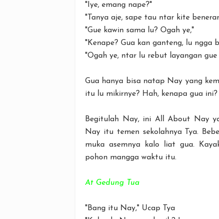
"Iye, emang nape?"
"Tanya aje, sape tau ntar kite beneran
"Gue kawin sama lu? Ogah ye,"
"Kenape? Gua kan ganteng, lu ngga 
"Ogah ye, ntar lu rebut layangan gue l
Gua hanya bisa natap Nay yang kemb
itu lu mikirnye? Hah, kenapa gua ini?
Begitulah Nay, ini All About Nay y
Nay itu temen sekolahnya Tya. Beb
muka asemnya kalo liat gua. Kayak
pohon mangga waktu itu.
At Gedung Tua
"Bang itu Nay," Ucap Tya