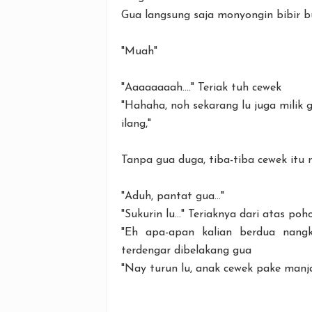
Gua langsung saja monyongin bibir b
"Muah"
"Aaaaaaaah...." Teriak tuh cewek
"Hahaha, noh sekarang lu juga milik g
ilang,"
Tanpa gua duga, tiba-tiba cewek itu n
"Aduh, pantat gua..."
"Sukurin lu..." Teriaknya dari atas poh
"Eh apa-apan kalian berdua nang
terdengar dibelakang gua
"Nay turun lu, anak cewek pake manj