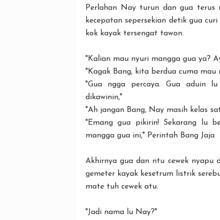
Perlahan Nay turun dan gua terus 
kecepatan sepersekian detik gua cur
kok kayak tersengat tawon.
"Kalian mau nyuri mangga gua ya? Ay
"Kagak Bang, kita berdua cuma mau 
"Gua ngga percaya. Gua aduin lu
dikawinin,"
"Ah jangan Bang, Nay masih kelas sa
"Emang gua pikirin! Sekarang lu 
mangga gua ini," Perintah Bang Jaja
Akhirnya gua dan ntu cewek nyapu 
gemeter kayak kesetrum listrik sereb
mate tuh cewek atu.
"Jadi nama lu Nay?"