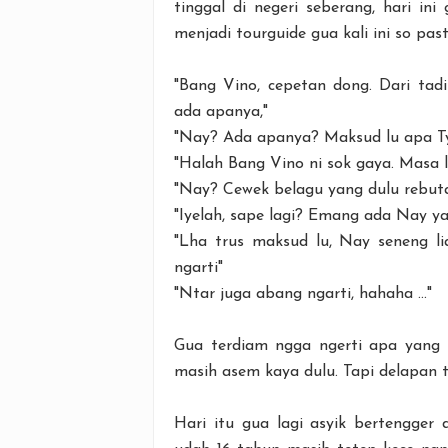
tinggal di negeri seberang, hari ini
menjadi tourguide gua kali ini so past
"Bang Vino, cepetan dong. Dari ta
ada apanya,"
"Nay? Ada apanya? Maksud lu apa T
"Halah Bang Vino ni sok gaya. Masa
"Nay? Cewek belagu yang dulu rebut
"Iyelah, sape lagi? Emang ada Nay ya
"Lha trus maksud lu, Nay seneng l
ngarti"
"Ntar juga abang ngarti, hahaha ..."
Gua terdiam ngga ngerti apa yang T
masih asem kaya dulu. Tapi delapan t
Hari itu gua lagi asyik bertengger