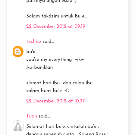
putrinya dngan essip :)
Salam takdzim untuk Bu e...
22 December 2012 at 09:19
techno
said...
bu'e...
you're my everything.. wkw
:korbaniklan..
slamat hari ibu.. dan calon ibu...
salam buat bu'e.. :D
22 December 2012 at 10:37
Tuan
said...
Selamat hari bu'e, cintailah bu'e ,
dengan sepenuh cinta… Karena Rasul