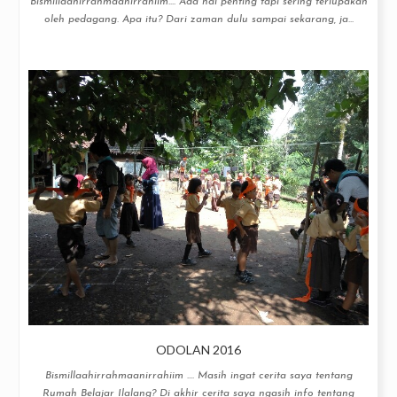
Bismillaahirrahmaanirrahiim.... Ada hal penting tapi sering terlupakan
oleh pedagang. Apa itu? Dari zaman dulu sampai sekarang, ja...
ODOLAN 2016
Bismillaahirrahmaanirrahiim .... Masih ingat cerita saya tentang
Rumah Belajar Ilalang? Di akhir cerita saya ngasih info tentang