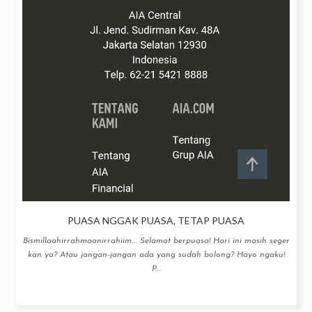
PUASA NGGAK PUASA, TETAP PUASA
Bismillaahirrahmaanirrahiim.... Selamat berpuasa! Hari ini masih seger
kan ya? Atau jangan-jangan ada yang sudah bolong? Hayo ngaku!
P...