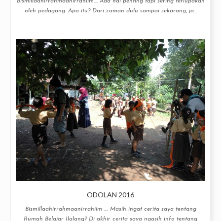
Bismillaahirrahmaanirrahiim.... Ada hal penting tapi sering terlupakan
oleh pedagang. Apa itu? Dari zaman dulu sampai sekarang, ja...
ODOLAN 2016
Bismillaahirrahmaanirrahiim .... Masih ingat cerita saya tentang
Rumah Belajar Ilalang? Di akhir cerita saya ngasih info tentang