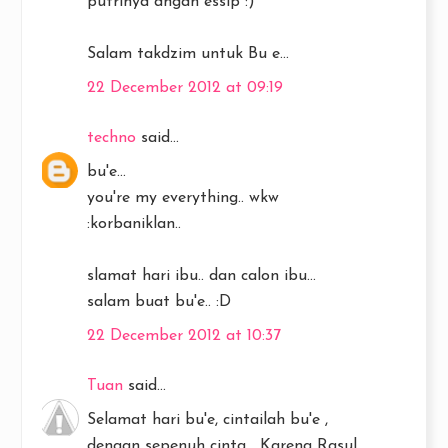
putrinya dngan essip :)
Salam takdzim untuk Bu e...
22 December 2012 at 09:19
techno
said...
bu'e...
you're my everything.. wkw
:korbaniklan..
slamat hari ibu.. dan calon ibu...
salam buat bu'e.. :D
22 December 2012 at 10:37
Tuan
said...
Selamat hari bu'e, cintailah bu'e ,
dengan sepenuh cinta… Karena Rasul