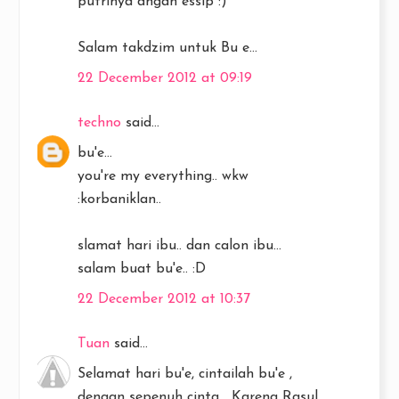
putrinya dngan essip :)
Salam takdzim untuk Bu e...
22 December 2012 at 09:19
techno
said...
bu'e...
you're my everything.. wkw
:korbaniklan..
slamat hari ibu.. dan calon ibu...
salam buat bu'e.. :D
22 December 2012 at 10:37
Tuan
said...
Selamat hari bu'e, cintailah bu'e ,
dengan sepenuh cinta… Karena Rasul