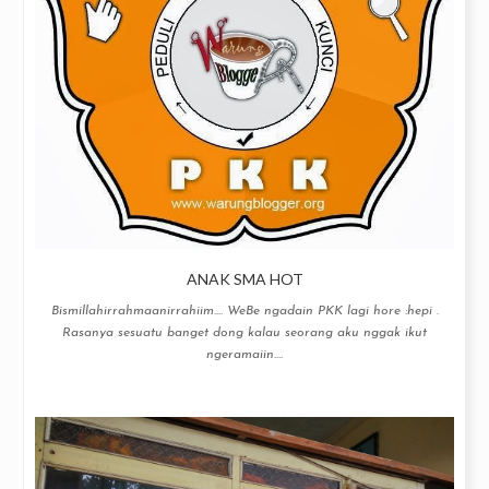
ANAK SMA HOT
Bismillahirrahmaanirrahiim…. WeBe ngadain PKK lagi hore :hepi .
Rasanya sesuatu banget dong kalau seorang aku nggak ikut
ngeramaiin....