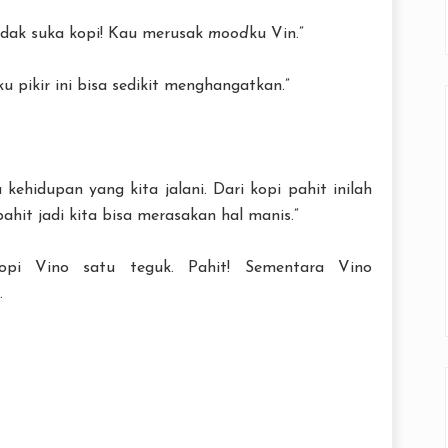
idak suka kopi! Kau merusak
mood
ku Vin.”
aku pikir ini bisa sedikit menghangatkan.”
a kehidupan yang kita jalani. Dari kopi pahit inilah
pahit jadi kita bisa merasakan hal manis.”
opi Vino satu teguk. Pahit! Sementara Vino
.