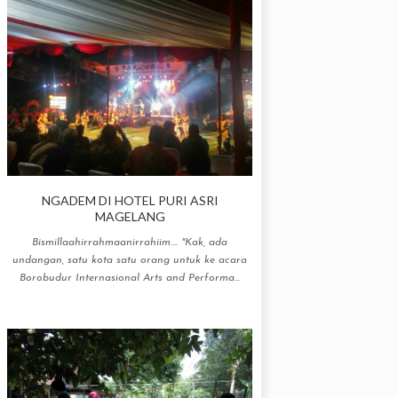
NGADEM DI HOTEL PURI ASRI
MAGELANG
Bismillaahirrahmaanirrahiim.... "Kak, ada
undangan, satu kota satu orang untuk ke acara
Borobudur Internasional Arts and Performa...