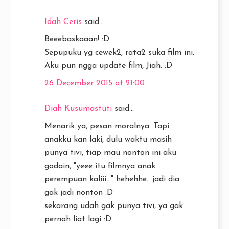
Idah Ceris
said...
Beeebaskaaan! :D
Sepupuku yg cewek2, rata2 suka film ini.
Aku pun ngga update film, Jiah. :D
26 December 2015 at 21:00
Diah Kusumastuti
said...
Menarik ya, pesan moralnya. Tapi
anakku kan laki, dulu waktu masih
punya tivi, tiap mau nonton ini aku
godain, "yeee itu filmnya anak
perempuan kaliii..." hehehhe.. jadi dia
gak jadi nonton :D
sekarang udah gak punya tivi, ya gak
pernah liat lagi :D