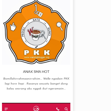
ANAK SMA HOT
Bismillahirrahmaanirrahiim…. WeBe ngadain PKK
lagi hore :hepi . Rasanya sesuatu banget dong
kalau seorang aku nggak ikut ngeramaiin....