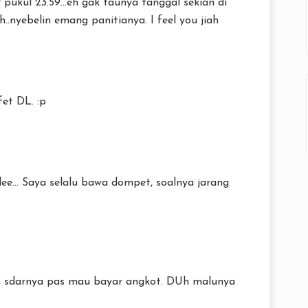
r pukul 23.59...eh gak taunya tanggal sekian di
h..nyebelin emang panitianya. I feel you jiah
et DL. :p
ee... Saya selalu bawa dompet, soalnya jarang
 sdarnya pas mau bayar angkot. DUh malunya