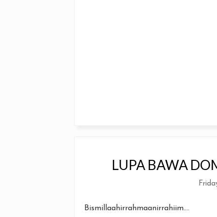
LUPA BAWA DOM
Frida
Bismillaahirrahmaanirrahiim....