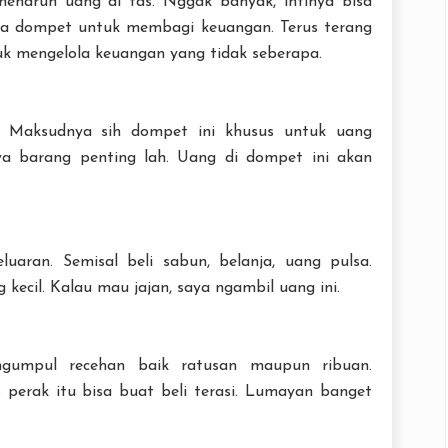
menaruh uang di tas. Nggak banyak, intinya bisa
iga dompet untuk membagi keuangan. Terus terang
uk mengelola keuangan yang tidak seberapa.
 Maksudnya sih dompet ini khusus untuk uang
ya barang penting lah. Uang di dompet ini akan
uaran. Semisal beli sabun, belanja, uang pulsa.
ecil. Kalau mau jajan, saya ngambil uang ini.
engumpul recehan baik ratusan maupun ribuan.
perak itu bisa buat beli terasi. Lumayan banget