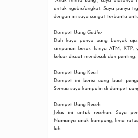
“Anak minta uang”, saya biasanya 
untuk ngebis/angkot. Saya punya t
dengan ini saya sangat terbantu unt
Dompet Uang
Gedhe
Duh kaya punya uang banyak aja.
simpanan besar. Isinya ATM, KTP, 
keluar disaat mendesak dan penting.
Dompet Uang Kecil
Dompet ini berisi uang buat pengel
Semua saya kumpulin di dompet uang k
Dompet Uang Receh
Jelas ini untuk recehan. Saya p
Namanya anak kampung, lima ratus 
lah.