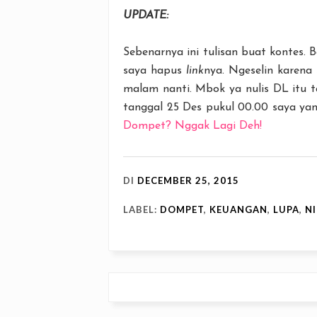
UPDATE:
Sebenarnya ini tulisan buat kontes. 
saya hapus
link
nya. Ngeselin karena
malam nanti. Mbok ya nulis DL itu t
tanggal 25 Des pukul 00.00 saya yan
Dompet? Nggak Lagi Deh!
DI
DECEMBER 25, 2015
LABEL:
DOMPET
,
KEUANGAN
,
LUPA
,
N