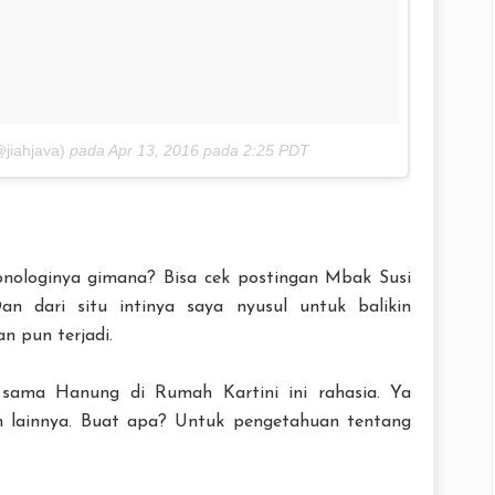
@jiahjava)
pada
Apr 13, 2016 pada 2:25 PDT
ronologinya gimana? Bisa cek postingan Mbak Susi
Dan dari situ intinya saya nyusul untuk balikin
n pun terjadi.
 sama Hanung di Rumah Kartini ini rahasia. Ya
n lainnya. Buat apa? Untuk pengetahuan tentang