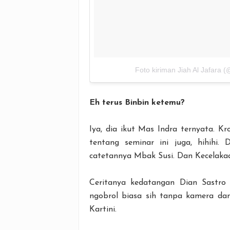
Foto kiriman Jiah Al Jafara (
Eh terus Binbin ketemu?
Iya, dia ikut Mas Indra ternyata. K
tentang seminar ini juga, hihihi. 
catetannya Mbak Susi. Dan Kecelakaa
Ceritanya kedatangan Dian Sastro
ngobrol biasa sih tanpa kamera da
Kartini.