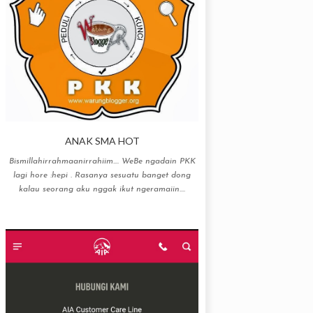
ANAK SMA HOT
Bismillahirrahmaanirrahiim…. WeBe ngadain PKK
lagi hore :hepi . Rasanya sesuatu banget dong
kalau seorang aku nggak ikut ngeramaiin....