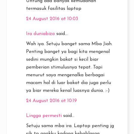
Untung ada banyak kemudahan
termasuk fasilitas laptop
24 August 2016 at 10:03
Ira duniabiza
said...
Wah iya. Setuju banget sama Mba Jiah.
Penting banget ya bagi kita mengenal
sedini mungkin bakat si kecil biar
pemberian stimulusnya tepat. Tapi
menurut saya mengenalka berbagai
macam hal di luar bakat dia juga perlu
ya biar mereka kenal luasnya dunia. :-)
24 August 2016 at 10:19
Lingga permesti
said...
Setuju sama mba ira. Laptop penting jg
sih..tp anakku kadang kebablasan