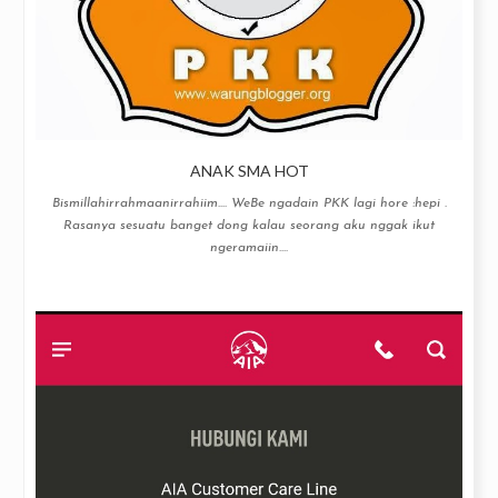
ANAK SMA HOT
Bismillahirrahmaanirrahiim…. WeBe ngadain PKK lagi hore :hepi .
Rasanya sesuatu banget dong kalau seorang aku nggak ikut
ngeramaiin....