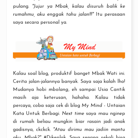
pulang.
"Jujur ya Mbak, kalau disuruh balik ke
rumahmu, aku enggak tahu jalan!!!"
Itu perasaan
saya secara personal ya.
Kalau soal blog, produktif banget Mbak Wati ini.
Cerita jalan-jalannya banyak. Saya saja kalah lho!
Mudanya hobi
mbolang
, eh sampai Usia Cantik
masih aja keterusan, hahaha. Kalau tidak
percaya, coba saja cek di blog
My Mind
- Untaian
Kata Untuk Berbagi.
Next time
saya mau nginep
di rumah beliau mungkin biar rasain jadi anak
gadisnya, ckckck.
"Atau dirimu mau jadiin mantu
aku, Mbak?"
#Dikeplak. Saya senang sekali bisa