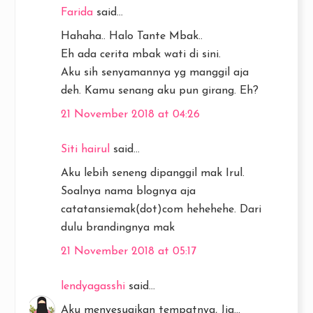
Farida
said...
Hahaha.. Halo Tante Mbak..
Eh ada cerita mbak wati di sini.
Aku sih senyamannya yg manggil aja
deh. Kamu senang aku pun girang. Eh?
21 November 2018 at 04:26
Siti hairul
said...
Aku lebih seneng dipanggil mak Irul.
Soalnya nama blognya aja
catatansiemak(dot)com hehehehe. Dari
dulu brandingnya mak
21 November 2018 at 05:17
lendyagasshi
said...
Aku menyesuaikan tempatnya, Jia...