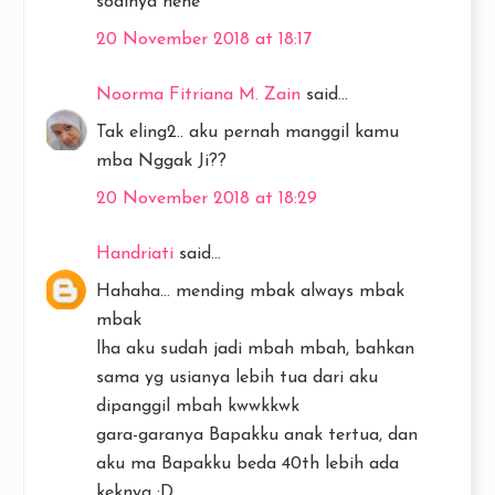
soalnya hehe
20 November 2018 at 18:17
Noorma Fitriana M. Zain
said...
Tak eling2.. aku pernah manggil kamu
mba Nggak Ji??
20 November 2018 at 18:29
Handriati
said...
Hahaha... mending mbak always mbak
mbak
lha aku sudah jadi mbah mbah, bahkan
sama yg usianya lebih tua dari aku
dipanggil mbah kwwkkwk
gara-garanya Bapakku anak tertua, dan
aku ma Bapakku beda 40th lebih ada
keknya :D