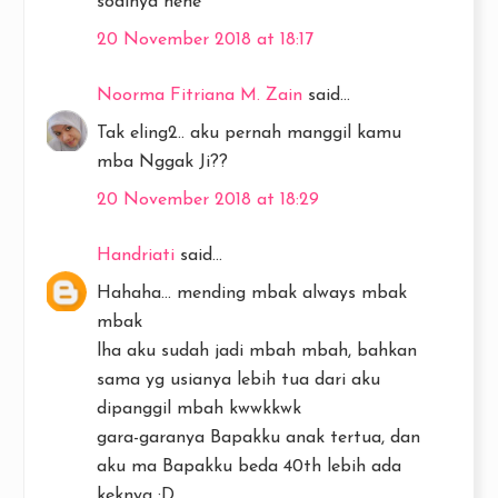
soalnya hehe
20 November 2018 at 18:17
Noorma Fitriana M. Zain
said...
Tak eling2.. aku pernah manggil kamu
mba Nggak Ji??
20 November 2018 at 18:29
Handriati
said...
Hahaha... mending mbak always mbak
mbak
lha aku sudah jadi mbah mbah, bahkan
sama yg usianya lebih tua dari aku
dipanggil mbah kwwkkwk
gara-garanya Bapakku anak tertua, dan
aku ma Bapakku beda 40th lebih ada
keknya :D