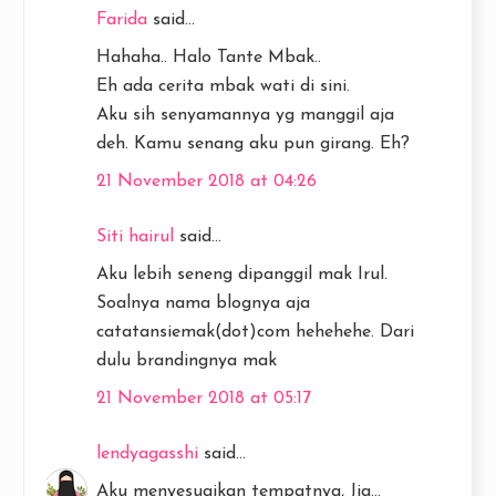
Farida
said...
Hahaha.. Halo Tante Mbak..
Eh ada cerita mbak wati di sini.
Aku sih senyamannya yg manggil aja
deh. Kamu senang aku pun girang. Eh?
21 November 2018 at 04:26
Siti hairul
said...
Aku lebih seneng dipanggil mak Irul.
Soalnya nama blognya aja
catatansiemak(dot)com hehehehe. Dari
dulu brandingnya mak
21 November 2018 at 05:17
lendyagasshi
said...
Aku menyesuaikan tempatnya, Jia...