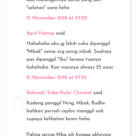
"selatan" sana hehe
21 November 2018 at 07:20
April Hamsa
said...
Hahahaha aku jg lebih suka dipanggil
"Mbak" sama org asing mbak. Soalnya
pas dipanggil "Ibu" kerasa tuanya
hahahaha. Kan maunya always 25 xixixi
21 November 2018 at 07:25
Rahmah 'Suka Nulis' Chemist
said...
Kadang panggil Ning, Mbak, Budhe
bahkan pernah ceplos manggil sob
supaya kelihatan keren haha
Paling sering Mba sih hingga akhirnya