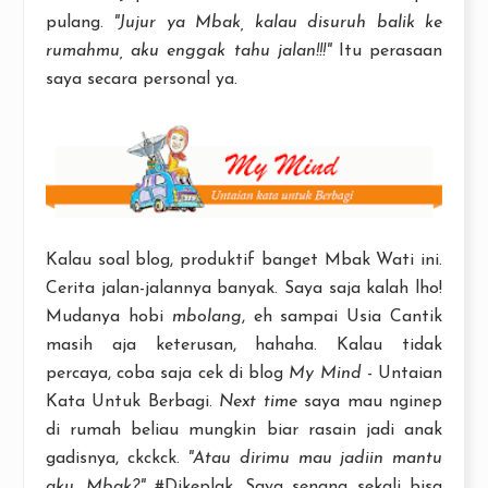
pulang.
"Jujur ya Mbak, kalau disuruh balik ke
rumahmu, aku enggak tahu jalan!!!"
Itu perasaan
saya secara personal ya.
Kalau soal blog, produktif banget Mbak Wati ini.
Cerita jalan-jalannya banyak. Saya saja kalah lho!
Mudanya hobi
mbolang
, eh sampai Usia Cantik
masih aja keterusan, hahaha. Kalau tidak
percaya, coba saja cek di blog
My Mind
- Untaian
Kata Untuk Berbagi.
Next time
saya mau nginep
di rumah beliau mungkin biar rasain jadi anak
gadisnya, ckckck.
"Atau dirimu mau jadiin mantu
aku, Mbak?"
#Dikeplak. Saya senang sekali bisa