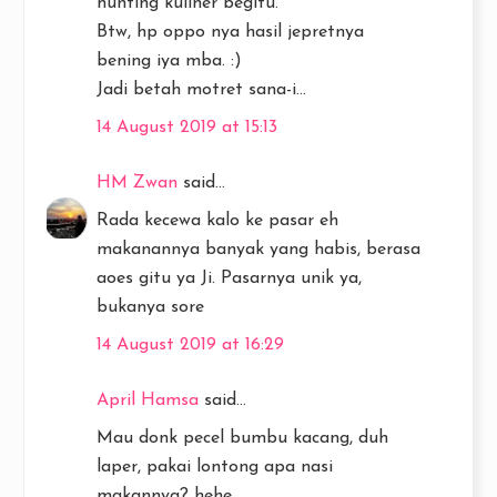
hunting kuliner begitu.
Btw, hp oppo nya hasil jepretnya
bening iya mba. :)
Jadi betah motret sana-i...
14 August 2019 at 15:13
HM Zwan
said...
Rada kecewa kalo ke pasar eh
makanannya banyak yang habis, berasa
aoes gitu ya Ji. Pasarnya unik ya,
bukanya sore
14 August 2019 at 16:29
April Hamsa
said...
Mau donk pecel bumbu kacang, duh
laper, pakai lontong apa nasi
makannya? hehe