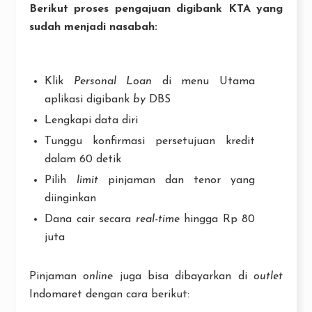
Berikut proses pengajuan digibank KTA yang
sudah menjadi nasabah:
Klik
Personal Loan
di menu Utama
aplikasi digibank
by
DBS
Lengkapi data diri
Tunggu konfirmasi persetujuan kredit
dalam 60 detik
Pilih
limit
pinjaman dan tenor yang
diinginkan
Dana cair secara
real-time
hingga Rp 80
juta
Pinjaman
online
juga bisa dibayarkan di
outlet
Indomaret dengan cara berikut: