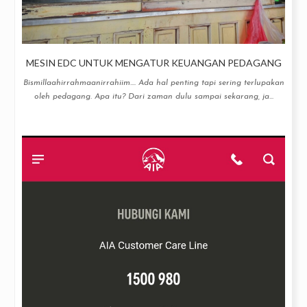
MESIN EDC UNTUK MENGATUR KEUANGAN PEDAGANG
Bismillaahirrahmaanirrahiim.... Ada hal penting tapi sering terlupakan
oleh pedagang. Apa itu? Dari zaman dulu sampai sekarang, ja...