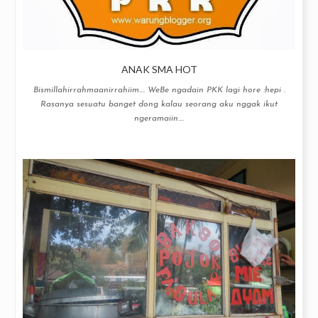
ANAK SMA HOT
Bismillahirrahmaanirrahiim…. WeBe ngadain PKK lagi hore :hepi .
Rasanya sesuatu banget dong kalau seorang aku nggak ikut
ngeramaiin....