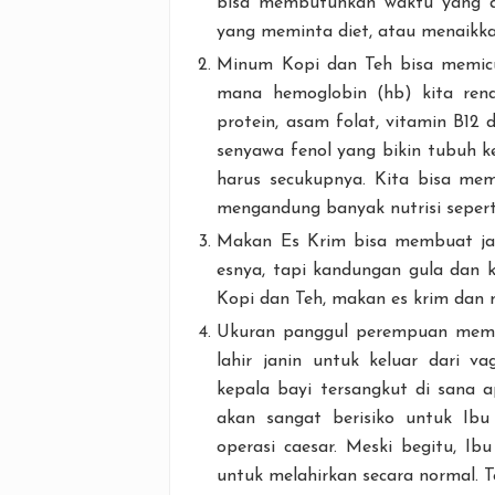
bisa membutuhkan waktu yang a
yang meminta diet, atau menaikk
Minum Kopi dan Teh bisa memicu 
mana hemoglobin (hb) kita rend
protein, asam folat, vitamin B12 
senyawa fenol yang bikin tubuh ke
harus secukupnya. Kita bisa m
mengandung banyak nutrisi seperti 
Makan Es Krim bisa membuat jan
esnya, tapi kandungan gula dan k
Kopi dan Teh, makan es krim dan 
Ukuran panggul perempuan memen
lahir janin untuk keluar dari va
kepala bayi tersangkut di sana a
akan sangat berisiko untuk Ibu
operasi caesar. Meski begitu, I
untuk melahirkan secara normal. T