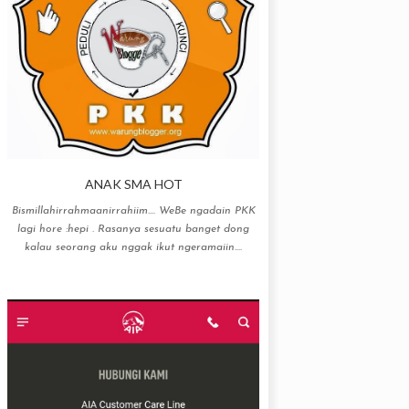
ANAK SMA HOT
Bismillahirrahmaanirrahiim…. WeBe ngadain PKK
lagi hore :hepi . Rasanya sesuatu banget dong
kalau seorang aku nggak ikut ngeramaiin....