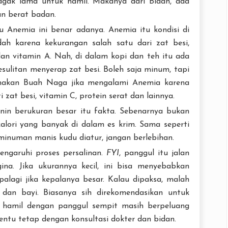
gak lama untuk hamil. Makanya dari Bidan, ada
an berat badan.
Anemia ini benar adanya. Anemia itu kondisi di
ah karena kekurangan salah satu dari zat besi,
dan vitamin A. Nah, di dalam kopi dan teh itu ada
sulitan menyerap zat besi. Boleh saja minum, tapi
emakan Buah Naga jika mengalami Anemia karena
zat besi, vitamin C, protein serat dan lainnya.
in berukuran besar itu fakta. Sebenarnya bukan
alori yang banyak di dalam es krim. Sama seperti
minuman manis kudu diatur, jangan berlebihan.
garuhi proses persalinan.
FYI
, panggul itu jalan
gina. Jika ukurannya kecil, ini bisa menyebabkan
palagi jika kepalanya besar. Kalau dipaksa, malah
 dan bayi. Biasanya sih direkomendasikan untuk
bu hamil dengan panggul sempit masih berpeluang
entu tetap dengan konsultasi dokter dan bidan.