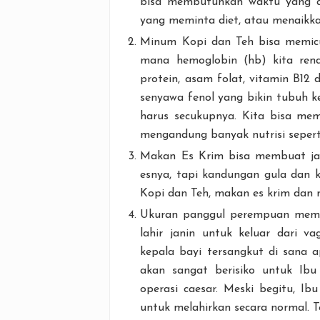
bisa membutuhkan waktu yang a
yang meminta diet, atau menaikk
Minum Kopi dan Teh bisa memicu 
mana hemoglobin (hb) kita rend
protein, asam folat, vitamin B12 
senyawa fenol yang bikin tubuh ke
harus secukupnya. Kita bisa m
mengandung banyak nutrisi seperti 
Makan Es Krim bisa membuat jan
esnya, tapi kandungan gula dan k
Kopi dan Teh, makan es krim dan 
Ukuran panggul perempuan memen
lahir janin untuk keluar dari va
kepala bayi tersangkut di sana a
akan sangat berisiko untuk Ibu
operasi caesar. Meski begitu, I
untuk melahirkan secara normal. T