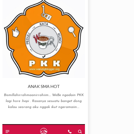
ANAK SMA HOT
Bismillahirrahmaanirrahiim…. WeBe ngadain PKK
lagi hore :hepi . Rasanya sesuatu banget dong
kalau seorang aku nggak ikut ngeramaiin....