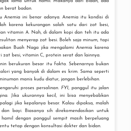
gak lama untuk hamil. Makanya dari Bidan, ada
an berat badan.
Anemia ini benar adanya. Anemia itu kondisi di
ah karena kekurangan salah satu dari zat besi,
dan vitamin A. Nah, di dalam kopi dan teh itu ada
sulitan menyerap zat besi. Boleh saja minum, tapi
emakan Buah Naga jika mengalami Anemia karena
zat besi, vitamin C, protein serat dan lainnya.
in berukuran besar itu fakta. Sebenarnya bukan
alori yang banyak di dalam es krim. Sama seperti
minuman manis kudu diatur, jangan berlebihan.
garuhi proses persalinan.
FYI
, panggul itu jalan
gina. Jika ukurannya kecil, ini bisa menyebabkan
palagi jika kepalanya besar. Kalau dipaksa, malah
 dan bayi. Biasanya sih direkomendasikan untuk
bu hamil dengan panggul sempit masih berpeluang
entu tetap dengan konsultasi dokter dan bidan.