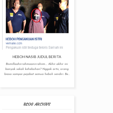
HEBOH NASIB JUDUL BERITA
Bismillaahirrahmaanirrahiim.... Akhir-akhir ini
banyak sekali kehebohan? Nggak artis, orang
biasa sampai pejabat semua heboh sendiri. Be...
BLOG ARCHIVE