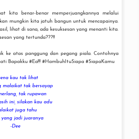
at kita benar-benar memperjuangkannya melalui
hkan mungkin kita jatuh bangun untuk mencapainya.
sil, lihat di sana, ada kesuksesan yang menanti kita.
esan yang tertunda???!!
aik ke atas panggung dan pegang piala. Contohnya
ati Bapakku #Ea!!! #HambuhItuSiapa #SiapaKamu
ena kau tak lihat
 malaikat tak bersayap
merlang, tak rupawan
ih ini, silakan kau adu
laikat juga tahu
 yang jadi juaranya
-Dee