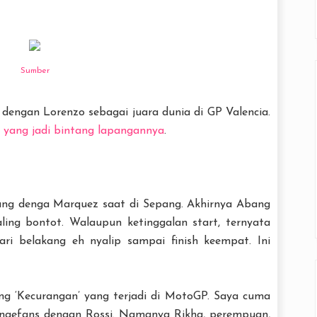
Sumber
dengan Lorenzo sebagai juara dunia di GP Valencia.
h yang jadi bintang lapangannya
.
gang denga Marquez saat di Sepang. Akhirnya Abang
aling bontot. Walaupun ketinggalan start, ternyata
ri belakang eh nyalip sampai finish keempat. Ini
g ‘Kecurangan’ yang terjadi di MotoGP. Saya cuma
 ngefans dengan Rossi. Namanya Rikha, perempuan,