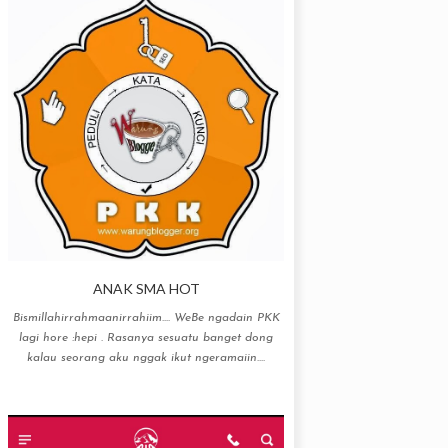
ANAK SMA HOT
Bismillahirrahmaanirrahiim…. WeBe ngadain PKK
lagi hore :hepi . Rasanya sesuatu banget dong
kalau seorang aku nggak ikut ngeramaiin....