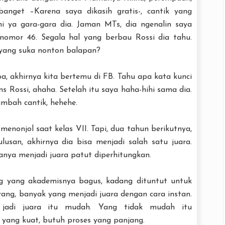
anget –Karena saya dikasih gratis-, cantik yang
ni ya gara-gara dia. Jaman MTs, dia ngenalin saya
nomor 46. Segala hal yang berbau Rossi dia tahu.
yang suka nonton balapan?
pa, akhirnya kita bertemu di FB. Tahu apa kata kunci
s Rossi, ahaha. Setelah itu saya haha-hihi sama dia.
ambah cantik, hehehe.
 menonjol saat kelas VII. Tapi, dua tahun berikutnya,
lusan, akhirnya dia bisa menjadi salah satu juara.
anya menjadi juara patut diperhitungkan.
ang yang akademisnya bagus, kadang dituntut untuk
arang, banyak yang menjadi juara dengan cara instan.
h jadi juara itu mudah. Yang tidak mudah itu
ang kuat, butuh proses yang panjang.