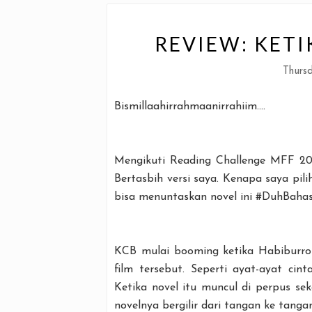
REVIEW: KETI
Thursd
Bismillaahirrahmaanirrahiim....
Mengikuti Reading Challenge MFF 201
Bertasbih versi saya. Kenapa saya pil
bisa menuntaskan novel ini #DuhBaha
KCB mulai booming ketika Habiburro
film tersebut. Seperti ayat-ayat cin
Ketika novel itu muncul di perpus se
novelnya bergilir dari tangan ke tangan