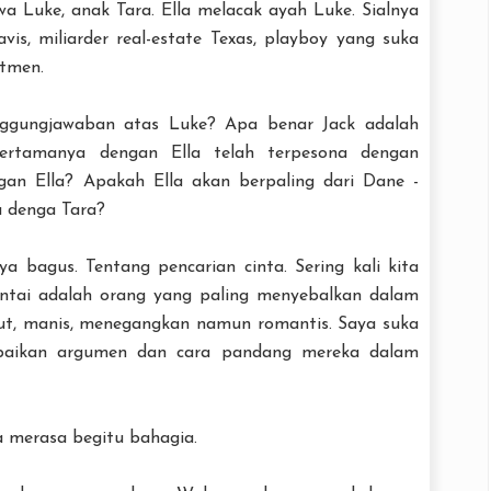
 Luke, anak Tara. Ella melacak ayah Luke. Sialnya
is, miliarder real-estate Texas, playboy yang suka
itmen.
nggungjawaban atas Luke? Apa benar Jack adalah
ertamanya dengan Ella telah terpesona dengan
gan Ella? Apakah Ella akan berpaling dari Dane -
a denga Tara?
nya bagus. Tentang pencarian cinta. Sering kali kita
intai adalah orang yang paling menyebalkan dalam
but, manis, menegangkan namun romantis. Saya suka
paikan argumen dan cara pandang mereka dalam
 merasa begitu bahagia.