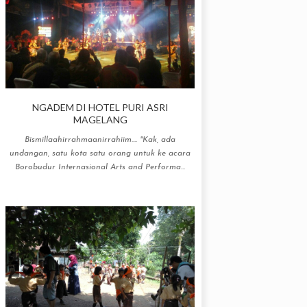
NGADEM DI HOTEL PURI ASRI
MAGELANG
Bismillaahirrahmaanirrahiim.... "Kak, ada
undangan, satu kota satu orang untuk ke acara
Borobudur Internasional Arts and Performa...