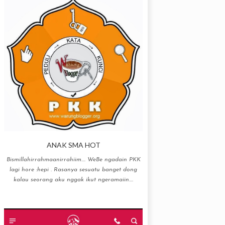
ANAK SMA HOT
Bismillahirrahmaanirrahiim…. WeBe ngadain PKK
lagi hore :hepi . Rasanya sesuatu banget dong
kalau seorang aku nggak ikut ngeramaiin....