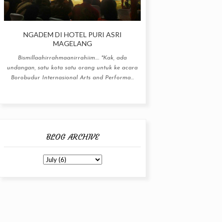
NGADEM DI HOTEL PURI ASRI
MAGELANG
Bismillaahirrahmaanirrahiim.... "Kak, ada
undangan, satu kota satu orang untuk ke acara
Borobudur Internasional Arts and Performa...
BLOG ARCHIVE