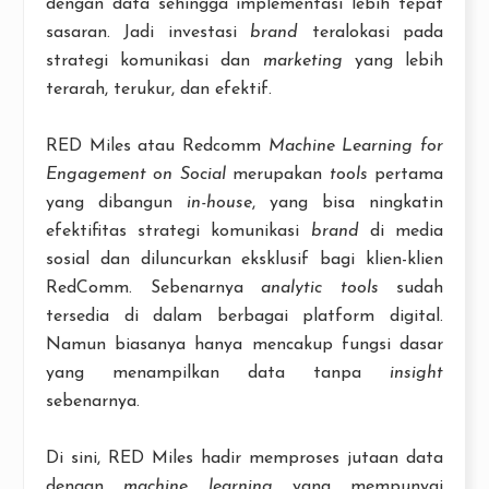
dengan data sehingga implementasi lebih tepat
sasaran. Jadi investasi
brand
teralokasi pada
strategi komunikasi dan
marketing
yang lebih
terarah, terukur, dan efektif.
RED Miles atau Redcomm
Machine Learning for
Engagement on Social
merupakan
tools
pertama
yang dibangun
in-house
, yang bisa ningkatin
efektifitas strategi komunikasi
brand
di media
sosial dan diluncurkan eksklusif bagi klien-klien
RedComm. Sebenarnya
analytic tools
sudah
tersedia di dalam berbagai platform digital.
Namun biasanya hanya mencakup fungsi dasar
yang menampilkan data tanpa
insight
sebenarnya.
Di sini, RED Miles hadir memproses jutaan data
dengan
machine learning
yang mempunyai