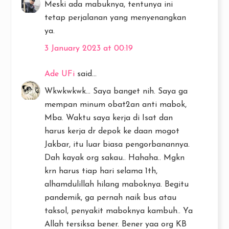
Meski ada mabuknya, tentunya ini
tetap perjalanan yang menyenangkan
ya.
3 January 2023 at 00:19
Ade UFi
said...
Wkwkwkwk... Saya banget nih. Saya ga
mempan minum obat2an anti mabok,
Mba. Waktu saya kerja di Isat dan
harus kerja dr depok ke daan mogot
Jakbar, itu luar biasa pengorbanannya.
Dah kayak org sakau.. Hahaha.. Mgkn
krn harus tiap hari selama 1th,
alhamdulillah hilang maboknya. Begitu
pandemik, ga pernah naik bus atau
taksol, penyakit maboknya kambuh.. Ya
Allah tersiksa bener. Bener yaa org KB