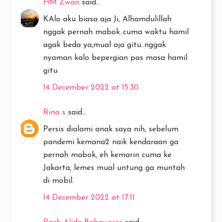
HM Zwan
said...
KAlo aku biasa aja Ji, Alhamdulillah
nggak pernah mabok..cuma waktu hamil
agak beda ya,mual aja gitu..nggak
nyaman kalo bepergian pas masa hamil
gitu
14 December 2022 at 15:30
Rina s
said...
Persis dialami anak saya nih, sebelum
pandemi kemana2 naik kendaraan ga
pernah mabok, eh kemarin cuma ke
Jakarta, lemes mual untung ga muntah
di mobil.
14 December 2022 at 17:11