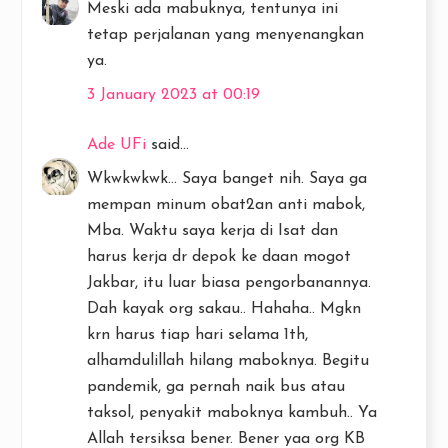
Meski ada mabuknya, tentunya ini
tetap perjalanan yang menyenangkan
ya.
3 January 2023 at 00:19
Ade UFi
said...
Wkwkwkwk... Saya banget nih. Saya ga
mempan minum obat2an anti mabok,
Mba. Waktu saya kerja di Isat dan
harus kerja dr depok ke daan mogot
Jakbar, itu luar biasa pengorbanannya.
Dah kayak org sakau.. Hahaha.. Mgkn
krn harus tiap hari selama 1th,
alhamdulillah hilang maboknya. Begitu
pandemik, ga pernah naik bus atau
taksol, penyakit maboknya kambuh.. Ya
Allah tersiksa bener. Bener yaa org KB