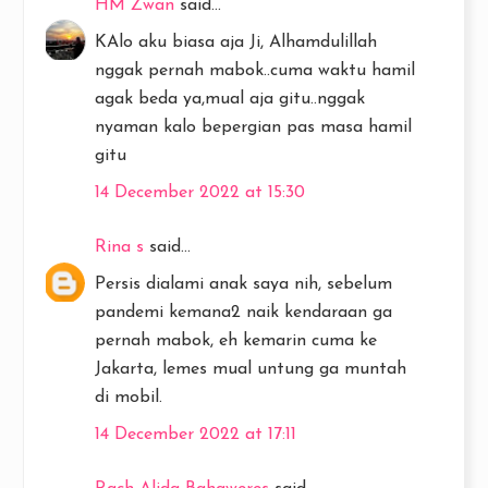
HM Zwan
said...
KAlo aku biasa aja Ji, Alhamdulillah
nggak pernah mabok..cuma waktu hamil
agak beda ya,mual aja gitu..nggak
nyaman kalo bepergian pas masa hamil
gitu
14 December 2022 at 15:30
Rina s
said...
Persis dialami anak saya nih, sebelum
pandemi kemana2 naik kendaraan ga
pernah mabok, eh kemarin cuma ke
Jakarta, lemes mual untung ga muntah
di mobil.
14 December 2022 at 17:11