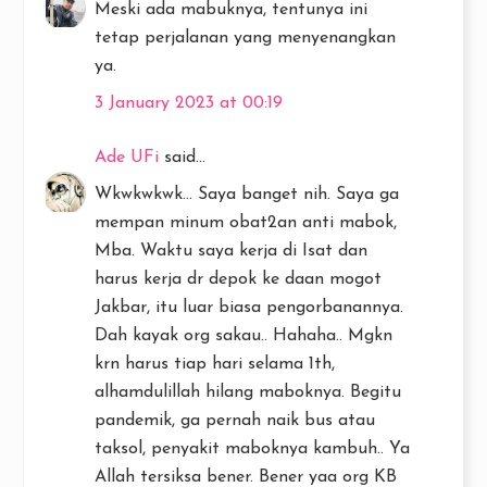
Meski ada mabuknya, tentunya ini
tetap perjalanan yang menyenangkan
ya.
3 January 2023 at 00:19
Ade UFi
said...
Wkwkwkwk... Saya banget nih. Saya ga
mempan minum obat2an anti mabok,
Mba. Waktu saya kerja di Isat dan
harus kerja dr depok ke daan mogot
Jakbar, itu luar biasa pengorbanannya.
Dah kayak org sakau.. Hahaha.. Mgkn
krn harus tiap hari selama 1th,
alhamdulillah hilang maboknya. Begitu
pandemik, ga pernah naik bus atau
taksol, penyakit maboknya kambuh.. Ya
Allah tersiksa bener. Bener yaa org KB