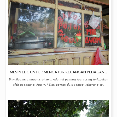
MESIN EDC UNTUK MENGATUR KEUANGAN PEDAGANG
Bismillaahirrahmaanirrahiim.... Ada hal penting tapi sering terlupakan
oleh pedagang. Apa itu? Dari zaman dulu sampai sekarang, ja...