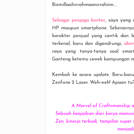
Bismillaahirrahmaanirrahiim....
Sebagai penjaga konter
, saya yang
HP maupun
smartphone
. Sebenarny
karakter penjual yang cantik dan 
terkenal, baru dan digandrungi,
ida
raya yang tanya-tanya soal
smar
Ganteng ketemu cewek kampungan maca
Kembali ke acara
update
. Baru-bar
Zenfone 2 Laser. Weh-weh! Apaan tu
A Marvel of Craftsmanship a
Sebuah keajaiban dari karya manus
Zen, kinerja terbaik, tampilan supe
menjadi