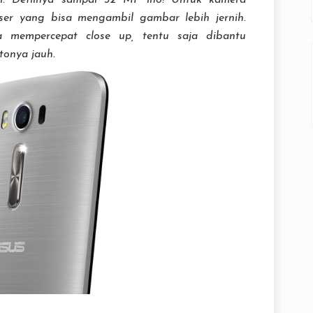
ggi. Detilnya sampai 32 MP lho! Untuk kamera
er yang bisa mengambil gambar lebih jernih.
a mempercepat close up, tentu saja dibantu
tonya jauh.