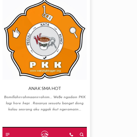
ANAK SMA HOT
Bismillahirrahmaanirrahiim…. WeBe ngadain PKK
lagi hore :hepi . Rasanya sesuatu banget dong
kalau seorang aku nggak ikut ngeramaiin....