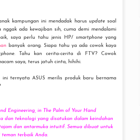
 anak kampungan ini mendadak harus
update
soal
a nggak ada kewajiban sih, cuma demi mendalami
baik, saya perlu tahu jenis HP/
smartphone
yang
man
banyak orang. Siapa tahu ya ada cowok kaya
tphone
. Tahu kan cerita-cerita di FTV? Cowok
m saya, terus jatuh cinta, hihihi.
u ini ternyata ASUS merilis produk baru bernama
?
nd Engineering, in The Palm of Your Hand
ia dan teknologi yang disatukan dalam keindahan
r tajam dan antarmuka intuitif. Semua dibuat untuk
 teman terbaik Anda.