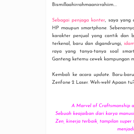
Bismillaahirrahmaanirrahiim....
Sebagai penjaga konter
, saya yang
HP maupun
smartphone
. Sebenarny
karakter penjual yang cantik dan 
terkenal, baru dan digandrungi,
ida
raya yang tanya-tanya soal
smar
Ganteng ketemu cewek kampungan maca
Kembali ke acara
update
. Baru-bar
Zenfone 2 Laser. Weh-weh! Apaan tu
A Marvel of Craftsmanship a
Sebuah keajaiban dari karya manus
Zen, kinerja terbaik, tampilan supe
menjadi