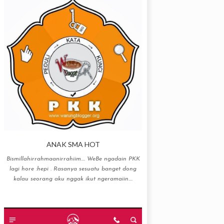
ANAK SMA HOT
Bismillahirrahmaanirrahiim…. WeBe ngadain PKK
lagi hore :hepi . Rasanya sesuatu banget dong
kalau seorang aku nggak ikut ngeramaiin....