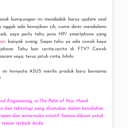
 anak kampungan ini mendadak harus
update
soal
a nggak ada kewajiban sih, cuma demi mendalami
baik, saya perlu tahu jenis HP/
smartphone
yang
man
banyak orang. Siapa tahu ya ada cowok kaya
tphone
. Tahu kan cerita-cerita di FTV? Cowok
m saya, terus jatuh cinta, hihihi.
u ini ternyata ASUS merilis produk baru bernama
?
nd Engineering, in The Palm of Your Hand
ia dan teknologi yang disatukan dalam keindahan
r tajam dan antarmuka intuitif. Semua dibuat untuk
 teman terbaik Anda.