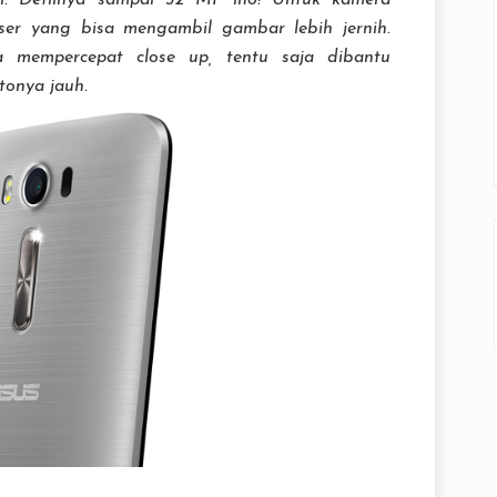
ggi. Detilnya sampai 32 MP lho! Untuk kamera
er yang bisa mengambil gambar lebih jernih.
a mempercepat close up, tentu saja dibantu
tonya jauh.